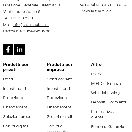
Valsabbina più vicina a te:
Direzione Generale: Brescia via
Trova la tua filiale
Venticinque Aprile 8
Tel:
+030 3723.1
Mail:
info@lavalsabbina.it
Partita Iva 00549950988
Prodotti per
Prodotti per
Altro
privati
imprese
PSD2
Conti
Conti correnti
MiFID e Finanza
Investimenti
Investimenti
Whistleblowing
Protezione
Protezione
Depositi Dormienti
Finanziamenti
Finanziamenti
Informative al
Soluzioni green
Servizi digitali
cliente
Servizi digitali
Servizi di
Fondo di Garanzia
pagamento