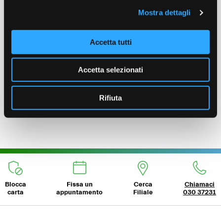
Mostra dettagli
Conto Giovani
Da 18 a 30 anni
Accetta tutti
Il Conto per i
giovani
tra i 18 e i 30 anni convinti che il
meglio debba ancora venire. E che verrà.
Accetta selezionati
Scopri di più
Rifiuta
Blocca
Fissa un
Cerca
Chiamaci
carta
appuntamento
Filiale
030 37231