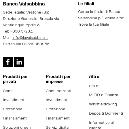
Banca Valsabbina
Le filiali
Cerca la filiale di Banca
Sede legale: Vestone (Bs)
Valsabbina più vicina a te:
Direzione Generale: Brescia via
Trova la tua filiale
Venticinque Aprile 8
Tel:
+030 3723.1
Mail:
info@lavalsabbina.it
Partita Iva 00549950988
Prodotti per
Prodotti per
Altro
privati
imprese
PSD2
Conti
Conti correnti
MiFID e Finanza
Investimenti
Investimenti
Whistleblowing
Protezione
Protezione
Depositi Dormienti
Finanziamenti
Finanziamenti
Informative al
Soluzioni green
Servizi digitali
cliente