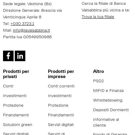
Cerca la filiale di Banca
Sede legale: Vestone (Bs)
Valsabbina più vicina a te:
Direzione Generale: Brescia via
Trova la tua filiale
Venticinque Aprile 8
Tel:
+030 3723.1
Mail:
info@lavalsabbina.it
Partita Iva 00549950988
Prodotti per
Prodotti per
Altro
privati
imprese
PSD2
Conti
Conti correnti
MiFID e Finanza
Investimenti
Investimenti
Whistleblowing
Protezione
Protezione
Depositi Dormienti
Finanziamenti
Finanziamenti
Informative al
Soluzioni green
Servizi digitali
cliente
Servizi digitali
Servizi di
Fondo di Garanzia