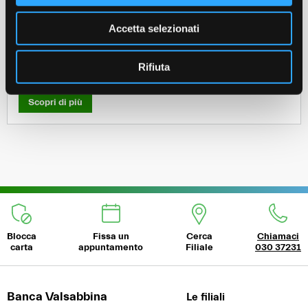
Polizze assicurative vita e danni
Accetta selezionati
Le protezioni per te, i tuoi cari, i tuoi investimenti e il
Rifiuta
patrimonio familiare.
Scopri di più
Blocca
Fissa un
Cerca
Chiamaci
carta
appuntamento
Filiale
030 37231
Banca Valsabbina
Le filiali