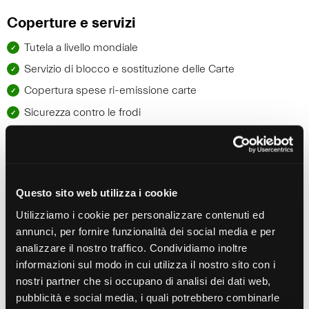
Coperture e servizi
Tutela a livello mondiale
Servizio di blocco e sostituzione delle Carte
Copertura spese ri-emissione carte
Sicurezza contro le frodi
Registrazione e avviso scadenza documenti
Tutela degli oggetti personali
Indennizzo legato ai beni acquistati con Carte di Credito
Questo sito web utilizza i cookie
Rimborso in caso di furto di prelievi presso sportelli ATM
Utilizziamo i cookie per personalizzare contenuti ed
Copertura lesioni conseguenti a scippo o rapina di carte
annunci, per fornire funzionalità dei social media e per
e prelievi presso sportelli ATM
analizzare il nostro traffico. Condividiamo inoltre
informazioni sul modo in cui utilizza il nostro sito con i
All’estero
nostri partner che si occupano di analisi dei dati web,
pubblicità e social media, i quali potrebbero combinarle
Anticipo della fattura dell’hotel