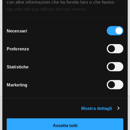
con altre informazioni che ha fornito loro o che hanno
Anticipo di denaro contante
raccolto dal suo utilizzo dei loro servizi.
Anticipo per riacquisto biglietti
Selezione
Collegamento con l’Ambasciata Italiana
Necessari
del
Rimborsi per denaro contante smarrito
consenso
Rimborsi per riacquisto borsa o portafogli
Preferenze
Rimborsi per rifacimento documenti
Statistiche
Maggiori informazioni
Marketing
Mostra dettagli
Altri servizi che potrebbero interessarti
Accetta tutti