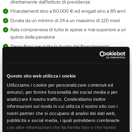
direttamente dall’Istituto di previdenza
Finanziamenti sino a 60.000 € ed erogati sino a 85 anni
Durata da un minimo di 24 a un massimo di 120 mesi
Rata comprensiva di tutte le spese e mai superiore a un
quinto della pensione
Tasso fisso per tutta la durata del finanziamento
Coperture assicurative per i rischi inerenti al decesso
incluse
Nessuna garanzia accessoria, è sufficiente essere titolari
Questo sito web utilizza i cookie
di una pensione
Utilizziamo i cookie per personalizzare contenuti ed
annunci, per fornire funzionalità dei social media e per
analizzare il nostro traffico. Condividiamo inoltre
Delegazione di pagamento
informazioni sul modo in cui utilizza il nostro sito con i
Nata per soddisfare ulteriori esigenze di liquidità, la
nostri partner che si occupano di analisi dei dati web,
pubblicità e social media, i quali potrebbero combinarle
Delegazione di Pagamento, più comunemente chiamata
con altre informazioni che ha fornito loro o che hanno
Delega, permette a qualsiasi dipendente di poter richiedere