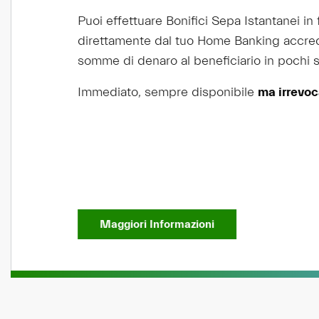
Puoi effettuare Bonifici Sepa Istantanei in filiale 
direttamente dal tuo Home Banking accreditand
somme di denaro al beneficiario in pochi second
Immediato, sempre disponibile
ma irrevocabile
!
Maggiori Informazioni
(si apre in una nuova sche