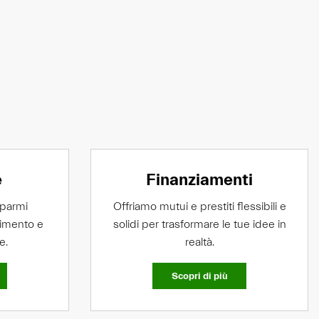
e
Finanziamenti
sparmi
Offriamo mutui e prestiti flessibili e
timento e
solidi per trasformare le tue idee in
e.
realtà.
Scopri di più