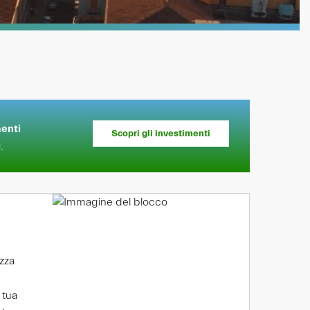
enti
Scopri gli investimenti
i
.
zza
 tua