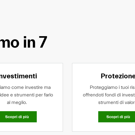
mo in 7
Investimenti
Protezion
iamo come investire ma
Proteggiamo i tuoi ri
idee e strumenti per farlo
offrendoti fondi di inves
al meglio.
strumenti di valor
Scopri di più
Scopri di più