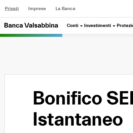
Vai al contenuto
Privati
Imprese
La Banca
Conti
Investimenti
Protezi
Bonifico SEP
Istantaneo