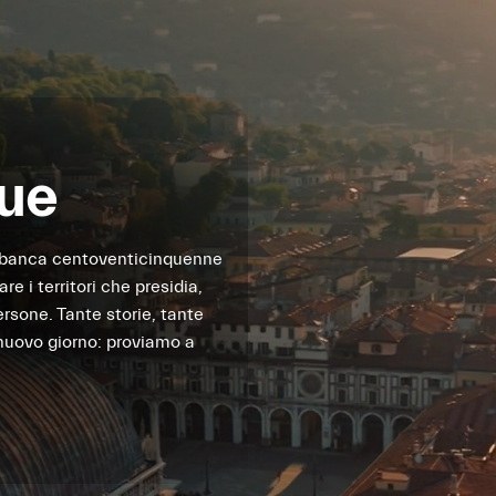
que
 banca centoventicinquenne
re i territori che presidia,
ersone. Tante storie, tante
i nuovo giorno: proviamo a