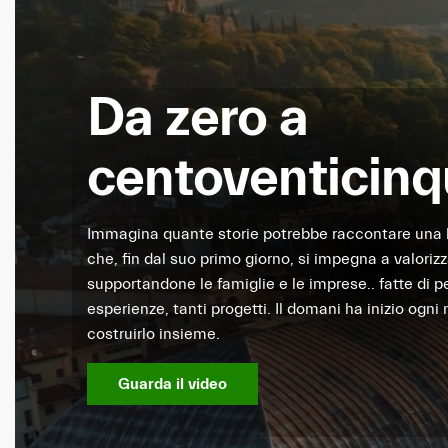
Da zero a
centoventicin
Immagina quante storie potrebbe raccontare una
che, fin dal suo primo giorno, si impegna a valorizza
supportandone le famiglie e le imprese.. fatte di p
esperienze, tanti progetti. Il domani ha inizio ogn
costruirlo insieme.
Guarda il video
(si apre in una nuova scheda)