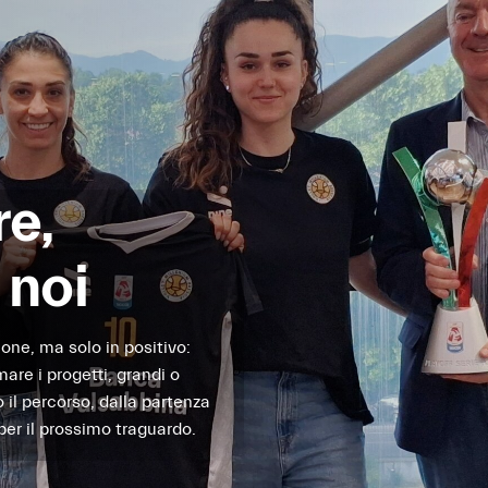
re,
 noi
ione, ma solo in positivo:
are i progetti, grandi o
o il percorso, dalla partenza
 per il prossimo traguardo.