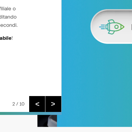
o
Banca Valsabbina è con t
o
Per aiutarti a trasformar
i.
da)
2 / 10
V
V