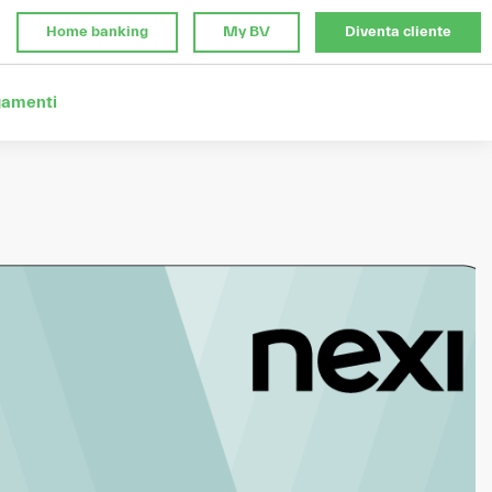
Home banking
My BV
Diventa cliente
gamenti