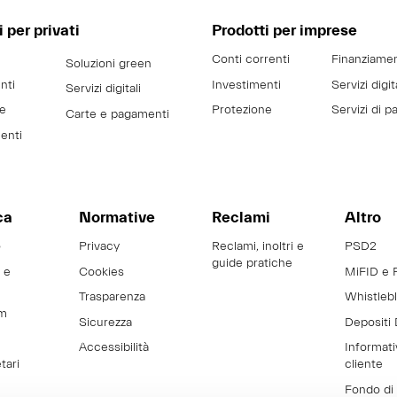
 per privati
Prodotti per imprese
Conti correnti
Finanziamen
Soluzioni green
nti
Investimenti
Servizi digit
Servizi digitali
ne
Protezione
Servizi di 
Carte e pagamenti
enti
ca
Normative
Reclami
Altro
o
Privacy
Reclami, inoltri e
PSD2
guide pratiche
 e
Cookies
MiFID e 
Trasparenza
Whistleb
m
Sicurezza
Depositi 
Accessibilità
Informati
tari
cliente
Fondo di