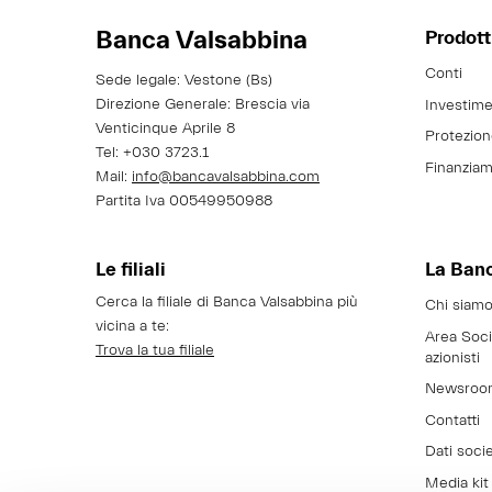
Banca Valsabbina
Prodotti
Conti
Sede legale: Vestone (Bs)
Direzione Generale: Brescia via
Investime
Venticinque Aprile 8
Protezio
Tel:
+030 3723.1
Finanziam
Mail:
info@bancavalsabbina.com
Partita Iva 00549950988
Le filiali
La Ban
Cerca la filiale di Banca Valsabbina più
Chi siam
vicina a te:
Area Soci
Trova la tua filiale
azionisti
Newsroo
Contatti
Dati socie
Media kit