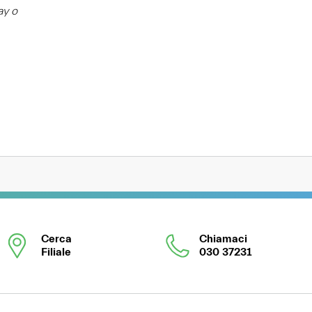
ay o
Cerca
Chiamaci
Filiale
030 37231