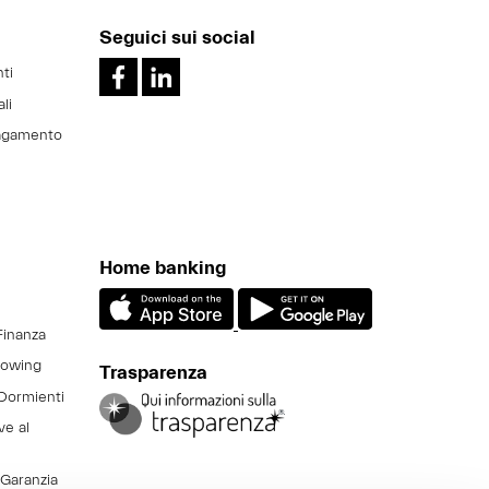
Seguici sui social
ti
ali
pagamento
Home banking
Finanza
lowing
Trasparenza
Dormienti
ve al
 Garanzia