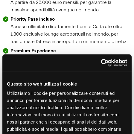
A partire da 25.000 euro mensili, per garantire la
massima spendibilità ovunque nel mondo.
Priority Pass incluso
Accesso illimitato direttamente tramite Carta alle oltre
1.300 esclusive lounge aeroportuali nel mondo, per
trasformare l’attesa in aeroporto in un momento di relax.
Premium Experience
Accesso privilegiato ad esperienze esclusive, eventi,
spettacoli e viaggi.
Servizi Esclusivi
Fast track aeroportuale, premium experience dedicate,
Questo sito web utilizza i cookie
eventi esclusivi.
Utilizziamo i cookie per personalizzare contenuti ed
Personal Planner 24/7
annunci, per fornire funzionalità dei social media e per
Per prenotare viaggi, ristoranti, alberghi in Italia e
analizzare il nostro traffico. Condividiamo inoltre
all’estero.
informazioni sul modo in cui utilizza il nostro sito con i
nostri partner che si occupano di analisi dei dati web,
Realizzata in Materiale Metallico Veneer 18g
pubblicità e social media, i quali potrebbero combinarle
Programma Rewards