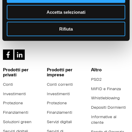
Cerca la filiale di Banca
Sede legale: Vestone (Bs)
Valsabbina più vicina a te:
Direzione Generale: Brescia via
Accetta selezionati
Trova la tua filiale
Venticinque Aprile 8
Tel:
+030 3723.1
Rifiuta
Mail:
info@lavalsabbina.it
Partita Iva 00549950988
Prodotti per
Prodotti per
Altro
privati
imprese
PSD2
Conti
Conti correnti
MiFID e Finanza
Investimenti
Investimenti
Whistleblowing
Protezione
Protezione
Depositi Dormienti
Finanziamenti
Finanziamenti
Informative al
Soluzioni green
Servizi digitali
cliente
Servizi digitali
Servizi di
Fondo di Garanzia