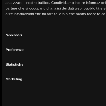
analizzare il nostro traffico. Condividiamo inoltre informazioni 
Area Soci e azionisti
Cookies
partner che si occupano di analisi dei dati web, pubblicità e 
Newsroom
Trasparenza
altre informazioni che ha fornito loro o che hanno raccolto dal 
Contatti
Sicurezza
Dati societari
Accessibilità
Selezione
Media kit
Necessari
del
SiteMap
consenso
Preferenze
Home banking
Statistiche
Trasparenza
Marketing
© 2026 Banca Valsabbina