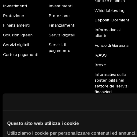
MiFID e Finanza
Investimenti
Investimenti
Whistleblowing
Protezione
Protezione
Depositi Dormienti
Finanziamenti
Finanziamenti
Informative al
Soluzioni green
Servizi digitali
cliente
Servizi digitali
Servizi di
Fondo di Garanzia
pagamento
Carte e pagamenti
IVASS
Brexit
Informativa sulla
sostenibilità nel
settore dei servizi
finanziari
Garanzie appalti
pubblici
La Banca
Normative
Reclami
Questo sito web utilizza i cookie
Chi siamo
Privacy
Reclami, inoltri e
Utilizziamo i cookie per personalizzare contenuti ed annunci, 
guide pratiche