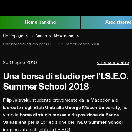
Vai al contenuto
Home banking
Area riserva
Homepage
La Banca
Newsroom
Current:
Una borsa di studio per l’I.S.E.O. Summer School 2018
26 Giugno 2018
< torna indietro
Una borsa di studio per l’I.S.E.O.
Summer School 2018
Filip Jolevski
, studente proveniente dalla Macedonia e
laureato negli Stati Uniti alla
George Mason University
, ha
vinto la
borsa di studio messa a disposizione da Banca
Valsabbina
per la 15^ edizione dell’
ISEO Summer School
(organizzata dall’
Istituto I.S.E.O
).