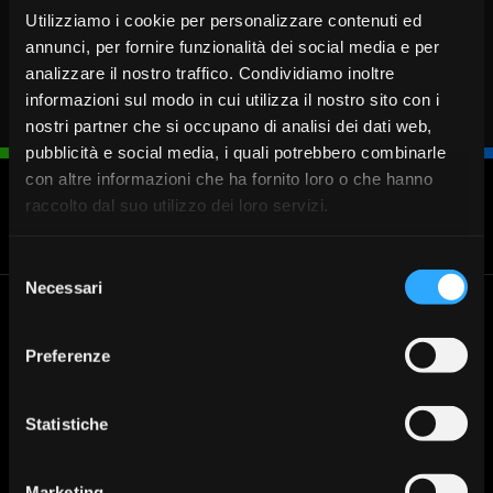
Utilizziamo i cookie per personalizzare contenuti ed
annunci, per fornire funzionalità dei social media e per
analizzare il nostro traffico. Condividiamo inoltre
informazioni sul modo in cui utilizza il nostro sito con i
nostri partner che si occupano di analisi dei dati web,
pubblicità e social media, i quali potrebbero combinarle
con altre informazioni che ha fornito loro o che hanno
raccolto dal suo utilizzo dei loro servizi.
Blocca
Fissa un
Cerca
Chiamaci
carta
appuntamento
Filiale
030 37231
Selezione
Necessari
del
consenso
Banca Valsabbina
Le filiali
Preferenze
Cerca la filiale di Banca
Sede legale: Vestone (Bs)
Valsabbina più vicina a te:
Direzione Generale: Brescia via
Trova la tua filiale
Venticinque Aprile 8
Statistiche
Tel:
+030 3723.1
Mail:
info@lavalsabbina.it
Partita Iva 00549950988
Marketing