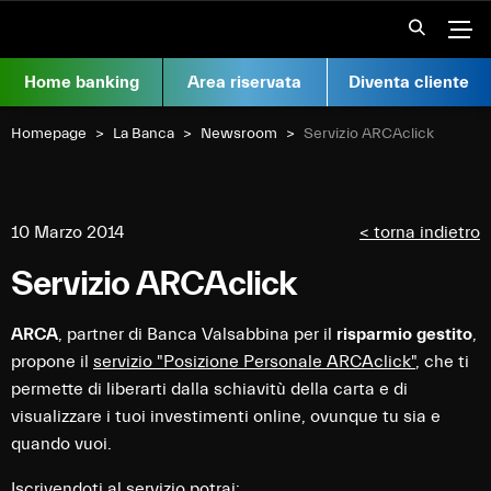
Vai al contenuto
Apr
Home banking
Area riservata
Diventa cliente
Homepage
La Banca
Newsroom
Current:
Servizio ARCAclick
10 Marzo 2014
< torna indietro
Servizio ARCAclick
ARCA
, partner di Banca Valsabbina per il
risparmio gestito
,
propone il
servizio "Posizione Personale ARCAclick"
, che ti
permette di liberarti dalla schiavitù della carta e di
visualizzare i tuoi investimenti online, ovunque tu sia e
quando vuoi.
Iscrivendoti al servizio potrai: