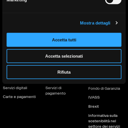
Mostra dettagli
Prodotti per
Prodotti per
Altro
privati
imprese
PSD2
Accetta tutti
Conti
Conti correnti
MiFID e Finanza
Investimenti
Investimenti
Whistleblowing
Accetta selezionati
Protezione
Protezione
Depositi Dormienti
Finanziamenti
Finanziamenti
Rifiuta
Informative al
Soluzioni green
Servizi digitali
cliente
Servizi digitali
Servizi di
Fondo di Garanzia
pagamento
Carte e pagamenti
IVASS
Brexit
Informativa sulla
sostenibilità nel
settore dei servizi