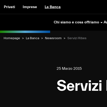
Vai al contenuto
Privati
Imprese
La Banca
Chi siamo e cosa offriamo
Ar
Homepage
La Banca
Newsroom
Current:
Servizi Ribes
25 Marzo 2015
Servizi