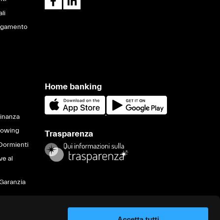
ali
pagamento
Home banking
Finanza
lowing
Trasparenza
Dormienti
ve al
Garanzia
Accetta tutti