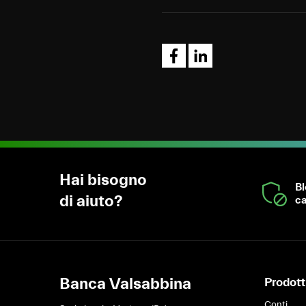
Hai bisogno
B
di aiuto?
ca
Banca Valsabbina
Prodotti
Conti