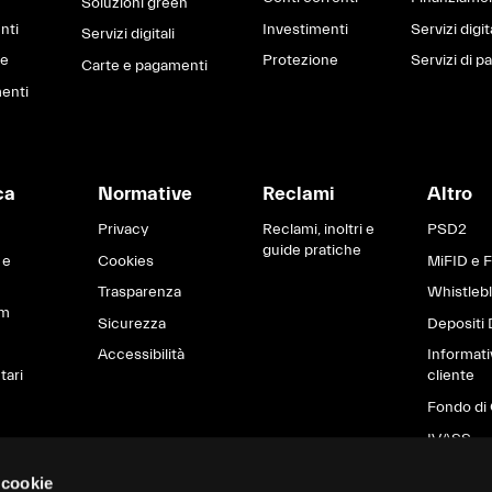
Soluzioni green
nti
Investimenti
Servizi digit
Servizi digitali
ne
Protezione
Servizi di 
Carte e pagamenti
enti
ca
Normative
Reclami
Altro
Privacy
Reclami, inoltri e
PSD2
guide pratiche
 e
Cookies
MiFID e 
Trasparenza
Whistleb
om
Sicurezza
Depositi 
Accessibilità
Informati
tari
cliente
Fondo di 
IVASS
Brexit
 cookie