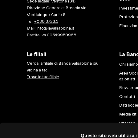
Sede legale: Vestone (Bs)
Direzione Generale: Brescia via
Investime
Venticinque Aprile 8
Protezio
Tel:
+030 3723.1
Finanziam
Mail:
info@lavalsabbina.it
Partita Iva 00549950988
Le filiali
La Ban
Cerca la filiale di Banca Valsabbina più
Chi siamo
vicina a te:
Area Soci
Trova la tua filiale
azionisti
Newsro
Contatti
Dati socie
Media kit
SiteMap
Questo sito web utilizza i