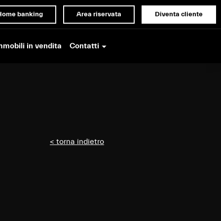
Home banking
Area riservata
Diventa cliente
Contatti
mmobili in vendita
< torna indietro