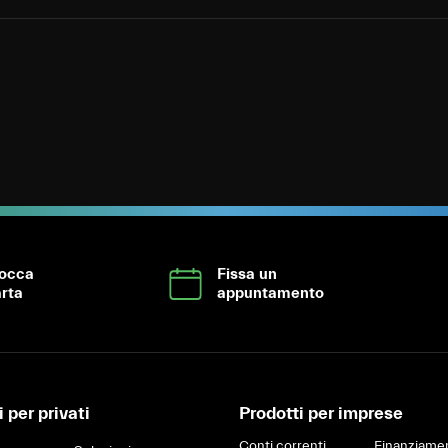
locca
Fissa un
rta
appuntamento
 per privati
Prodotti per imprese
Conti correnti
Finanziamen