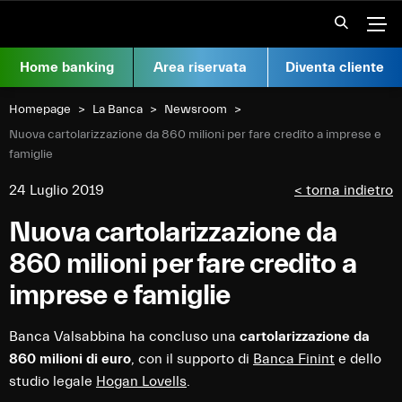
Vai al contenuto
Apr
Home banking
Area riservata
Diventa cliente
Homepage
La Banca
Newsroom
Current:
Nuova cartolarizzazione da 860 milioni per fare credito a imprese e
famiglie
24 Luglio 2019
< torna indietro
Nuova cartolarizzazione da
860 milioni per fare credito a
imprese e famiglie
Banca Valsabbina ha concluso una
cartolarizzazione da
860 milioni di euro
, con il supporto di
Banca Finint
e dello
studio legale
Hogan Lovells
.