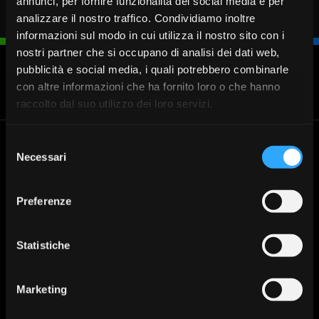
annunci, per fornire funzionalità dei social media e per
analizzare il nostro traffico. Condividiamo inoltre
informazioni sul modo in cui utilizza il nostro sito con i
nostri partner che si occupano di analisi dei dati web,
pubblicità e social media, i quali potrebbero combinarle
con altre informazioni che ha fornito loro o che hanno
Blocca
Fissa un
Cerca
Chiamaci
carta
appuntamento
Filiale
030 37231
raccolto dal suo utilizzo dei loro servizi.
Selezione
Banca Valsabbina
Le filiali
Necessari
del
Cerca la filiale di Banca
Sede legale: Vestone (Bs)
consenso
Valsabbina più vicina a te:
Direzione Generale: Brescia via
Preferenze
Trova la tua filiale
Venticinque Aprile 8
Tel:
+030 3723.1
Mail:
info@lavalsabbina.it
Statistiche
Partita Iva 00549950988
Marketing