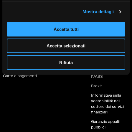
Prodotti per
Prodotti per
Altro
privati
imprese
Mostra dettagli
PSD2
Conti
Conti correnti
MiFID e Finanza
Accetta tutti
Investimenti
Investimenti
Whistleblowing
Protezione
Protezione
Depositi Dormienti
Accetta selezionati
Finanziamenti
Finanziamenti
Informative al
Soluzioni green
Servizi digitali
cliente
Rifiuta
Servizi digitali
Servizi di
Fondo di Garanzia
pagamento
Carte e pagamenti
IVASS
Brexit
Informativa sulla
sostenibilità nel
settore dei servizi
finanziari
Garanzie appalti
pubblici