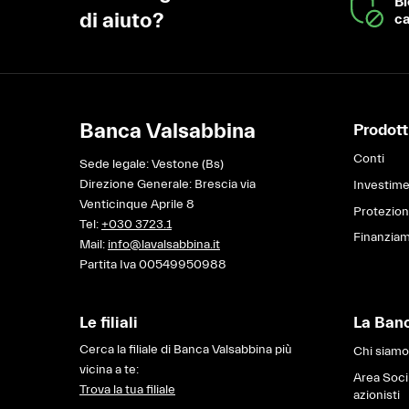
B
di aiuto?
ca
Banca Valsabbina
Prodotti
Conti
Sede legale: Vestone (Bs)
Direzione Generale: Brescia via
Investime
Venticinque Aprile 8
Protezio
Tel:
+030 3723.1
Finanziam
Mail:
info@lavalsabbina.it
Partita Iva 00549950988
Le filiali
La Ban
Cerca la filiale di Banca Valsabbina più
Chi siamo
vicina a te:
Area Soci
Trova la tua filiale
azionisti