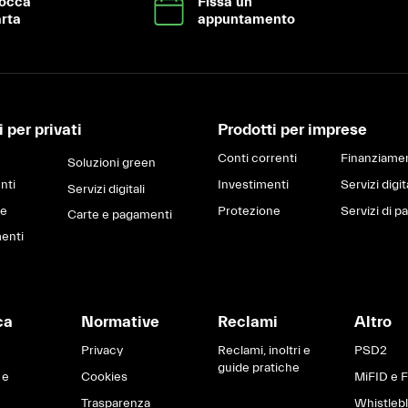
locca
Fissa un
rta
appuntamento
 per privati
Prodotti per imprese
Conti correnti
Finanziamen
Soluzioni green
nti
Investimenti
Servizi digit
Servizi digitali
ne
Protezione
Servizi di 
Carte e pagamenti
enti
ca
Normative
Reclami
Altro
Privacy
Reclami, inoltri e
PSD2
guide pratiche
 e
Cookies
MiFID e 
Trasparenza
Whistleb