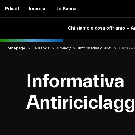
Vai al contenuto
Privati
Imprese
La Banca
Chi siamo e cosa offriamo
Ar
Homepage
La Banca
Privacy
Informativa clienti
Dac 6 – 
Informativa
Antiriciclagg