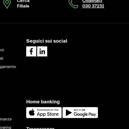
Cerca
Chiamaci
Filiale
030 37231
Seguici sui social
ti
ali
pagamento
Home banking
Finanza
lowing