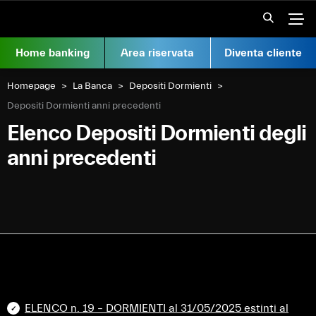
Vai al contenuto
Apr
Home banking
Area riservata
Diventa cliente
Homepage
La Banca
Depositi Dormienti
Depositi Dormienti anni precedenti
Elenco Depositi Dormienti degli
anni precedenti
ELENCO n. 19 – DORMIENTI al 31/05/2025 estinti al