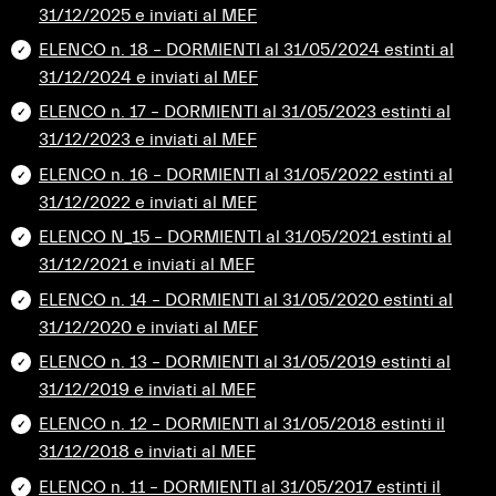
31/12/2025 e inviati al MEF
ELENCO n. 18 – DORMIENTI al 31/05/2024 estinti al
31/12/2024 e inviati al MEF
ELENCO n. 17 – DORMIENTI al 31/05/2023 estinti al
31/12/2023 e inviati al MEF
ELENCO n. 16 – DORMIENTI al 31/05/2022 estinti al
31/12/2022 e inviati al MEF
ELENCO N_15 – DORMIENTI al 31/05/2021 estinti al
31/12/2021 e inviati al MEF
ELENCO n. 14 – DORMIENTI al 31/05/2020 estinti al
31/12/2020 e inviati al MEF
ELENCO n. 13 – DORMIENTI al 31/05/2019 estinti al
31/12/2019 e inviati al MEF
ELENCO n. 12 – DORMIENTI al 31/05/2018 estinti il
31/12/2018 e inviati al MEF
ELENCO n. 11 – DORMIENTI al 31/05/2017 estinti il