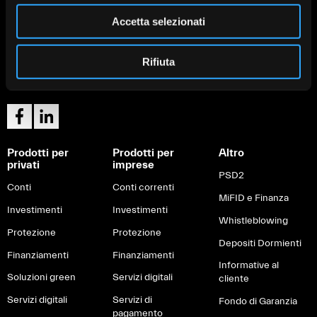
Valsabbina più vicina a te:
Direzione Generale: Brescia via
Accetta selezionati
Trova la tua filiale
Venticinque Aprile 8
Tel:
+030 3723.1
Mail:
info@lavalsabbina.it
Rifiuta
Partita Iva 00549950988
Prodotti per
Prodotti per
Altro
privati
imprese
PSD2
Conti
Conti correnti
MiFID e Finanza
Investimenti
Investimenti
Whistleblowing
Protezione
Protezione
Depositi Dormienti
Finanziamenti
Finanziamenti
Informative al
Soluzioni green
Servizi digitali
cliente
Servizi digitali
Servizi di
Fondo di Garanzia
pagamento