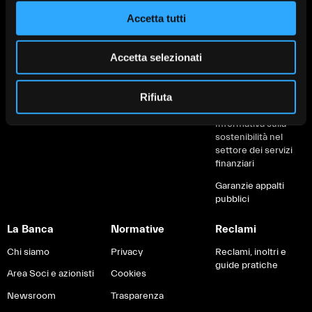
Depositi Dormienti
Finanziamenti
Finanziamenti
Accetta tutti
Informative al
Soluzioni green
Servizi digitali
cliente
Servizi digitali
Servizi di
Accetta selezionati
Fondo di Garanzia
pagamento
Carte e pagamenti
IVASS
Rifiuta
Brexit
Informativa sulla
sostenibilità nel
settore dei servizi
finanziari
Garanzie appalti
pubblici
La Banca
Normative
Reclami
Chi siamo
Privacy
Reclami, inoltri e
guide pratiche
Area Soci e azionisti
Cookies
Newsroom
Trasparenza