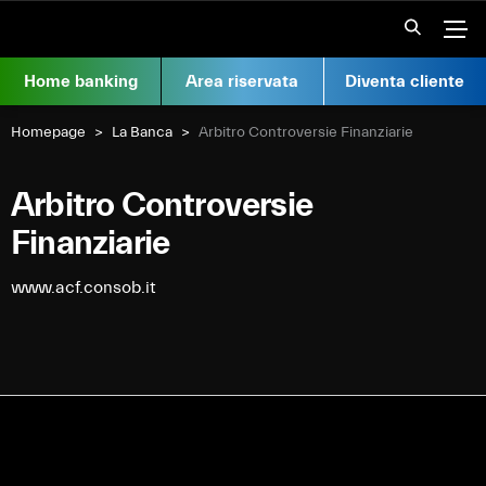
Vai al contenuto
Apr
Home banking
Area riservata
Diventa cliente
Homepage
La Banca
Arbitro Controversie Finanziarie
Arbitro Controversie
Finanziarie
www.acf.consob.it