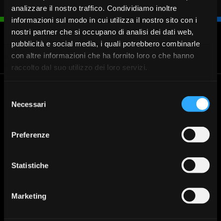
analizzare il nostro traffico. Condividiamo inoltre
informazioni sul modo in cui utilizza il nostro sito con i
nostri partner che si occupano di analisi dei dati web,
pubblicità e social media, i quali potrebbero combinarle
Blocca
Fissa un
Cerca
Chiamaci
con altre informazioni che ha fornito loro o che hanno
carta
appuntamento
Filiale
030 37231
raccolto dal suo utilizzo dei loro servizi.
Selezione
Banca Valsabbina
Le filiali
Necessari
del
Cerca la filiale di Banca
Sede legale: Vestone (Bs)
consenso
Valsabbina più vicina a te:
Direzione Generale: Brescia via
Trova la tua filiale
Venticinque Aprile 8
Preferenze
Tel:
+030 3723.1
Mail:
info@lavalsabbina.it
Partita Iva 00549950988
Statistiche
Marketing
Prodotti per
Prodotti per
Altro