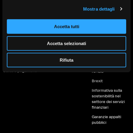
privati
imprese
Mostra dettagli
PSD2
Conti
Conti correnti
MiFID e Finanza
Investimenti
Investimenti
Accetta tutti
Whistleblowing
Protezione
Protezione
Depositi Dormienti
Finanziamenti
Finanziamenti
Accetta selezionati
Informative al
Soluzioni green
Servizi digitali
cliente
Rifiuta
Servizi digitali
Servizi di
Fondo di Garanzia
pagamento
Carte e pagamenti
IVASS
Brexit
Informativa sulla
sostenibilità nel
settore dei servizi
finanziari
Garanzie appalti
pubblici