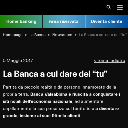
Vai al contenuto
Apr
Home banking
Area riservata
Diventa cliente
Homepage
La Banca
Newsroom
Current:
La Banca a cui dare del “tu”
5 Maggio 2017
< torna indietro
La Banca a cui dare del “tu”
Partita da piccole realtà e da persone innamorate della
propria terra,
Banca Valsabbina è riuscita a conquistare i
siti nobili dell’economia nazionale
, ad aumentare
capillarmente la sua presenza sul territorio e
a diventare
grande, insieme ai suoi 95mila clienti
.