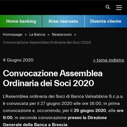
Vai al contenuto
Apr
Home banking
Area riservata
Diventa cliente
Homepage
La Banca
Newsroom
Current:
Convocazione Assemblea Ordinaria dei Soci 2020
4 Giugno 2020
< torna indietro
Convocazione Assemblea
Ordinaria dei Soci 2020
L’Assemblea ordinaria dei Soci di Banca Valsabbina S.c.p.a.
è convocata per il 27 giugno 2020 alle ore 16:00, in prima
convocazione e, occorrendo, per il
29 giugno 2020
, alle
ore
9:00
, in seconda convocazione
presso la Direzione
Generale della Banca a Brescia
.