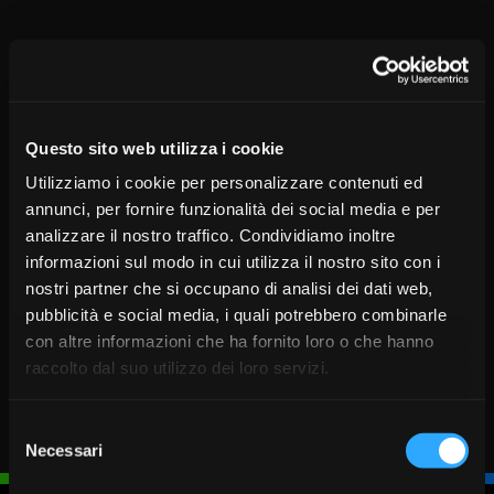
>>>
www.assembleasocibv.it
<<<
Questo sito web utilizza i cookie
La documentazione in oggetto sarà altresì depositata
Utilizziamo i cookie per personalizzare contenuti ed
presso la Sede Legale, ai sensi di legge, a disposizione di
annunci, per fornire funzionalità dei social media e per
chiunque ne faccia richiesta.
analizzare il nostro traffico. Condividiamo inoltre
informazioni sul modo in cui utilizza il nostro sito con i
nostri partner che si occupano di analisi dei dati web,
pubblicità e social media, i quali potrebbero combinarle
con altre informazioni che ha fornito loro o che hanno
raccolto dal suo utilizzo dei loro servizi.
Selezione
Necessari
del
consenso