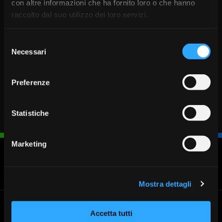
con altre informazioni che ha fornito loro o che hanno
raccolto dal suo utilizzo dei loro servizi.
Selezione
Necessari
del
consenso
Preferenze
Statistiche
Marketing
Blocca
Fissa un
Cerca
Chiamaci
carta
appuntamento
Filiale
030 37231
Mostra dettagli
Banca Valsabbina
Le filiali
Accetta tutti