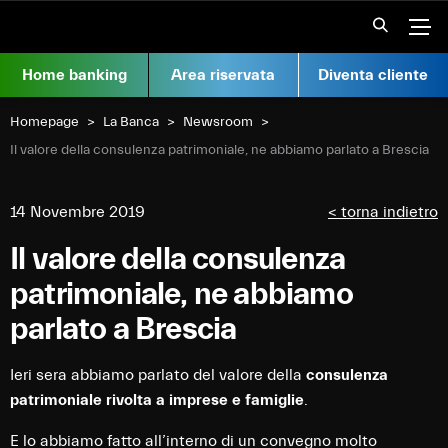
Vai al contenuto
Apr
Home banking
Area riservata
Diventa cliente
Homepage
La Banca
Newsroom
Current:
Il valore della consulenza patrimoniale, ne abbiamo parlato a Brescia
14 Novembre 2019
< torna indietro
Il valore della consulenza
patrimoniale, ne abbiamo
parlato a Brescia
Ieri sera abbiamo parlato del valore della
consulenza
patrimoniale rivolta a imprese e famiglie
.
E lo abbiamo fatto all’interno di un convegno molto