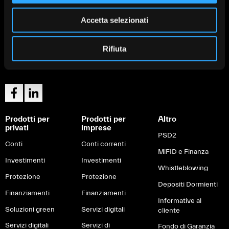
Cerca la filiale di Banca
Sede legale: Vestone (Bs)
Valsabbina più vicina a te:
Direzione Generale: Brescia via
Accetta selezionati
Trova la tua filiale
Venticinque Aprile 8
Tel:
+030 3723.1
Rifiuta
Mail:
info@lavalsabbina.it
Partita Iva 00549950988
Prodotti per
Prodotti per
Altro
privati
imprese
PSD2
Conti
Conti correnti
MiFID e Finanza
Investimenti
Investimenti
Whistleblowing
Protezione
Protezione
Depositi Dormienti
Finanziamenti
Finanziamenti
Informative al
Soluzioni green
Servizi digitali
cliente
Servizi digitali
Servizi di
Fondo di Garanzia