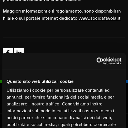
Maggiori informazioni e il regolamento, sono disponibili in
filiale o sul portale internet dedicato
www.socidafavola.it
Questo sito web utilizza i cookie
Utilizziamo i cookie per personalizzare contenuti ed
annunci, per fornire funzionalità dei social media e per
Blocca
Fissa un
Cerca
Chiamaci
analizzare il nostro traffico. Condividiamo inoltre
carta
appuntamento
Filiale
030 37231
informazioni sul modo in cui utilizza il nostro sito con i
nostri partner che si occupano di analisi dei dati web,
pubblicità e social media, i quali potrebbero combinarle
Banca Valsabbina
Le filiali