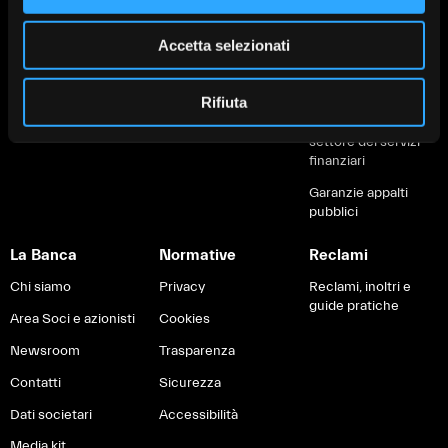
Servizi digitali
Servizi di
Fondo di Garanzia
pagamento
Carte e pagamenti
IVASS
Accetta selezionati
Brexit
Rifiuta
Informativa sulla
sostenibilità nel
settore dei servizi
finanziari
Garanzie appalti
pubblici
La Banca
Normative
Reclami
Chi siamo
Privacy
Reclami, inoltri e
guide pratiche
Area Soci e azionisti
Cookies
Newsroom
Trasparenza
Contatti
Sicurezza
Dati societari
Accessibilità
Media kit