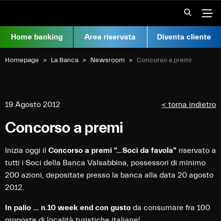
Vai al contenuto
Apr
Home banking
Area riservata
Diventa cliente
Homepage
La Banca
Newsroom
Current:
Concorso a premi
19 Agosto 2012
< torna indietro
Concorso a premi
Inizia oggi il
Concorso a premi "…Soci da favola"
riservato a
tutti i Soci della Banca Valsabbina, possessori di minimo
200 azioni, depositate presso la banca alla data 20 agosto
2012.
In palio … n.10 week end con gusto
da consumare fra 100
proposte di località turistiche italiane!