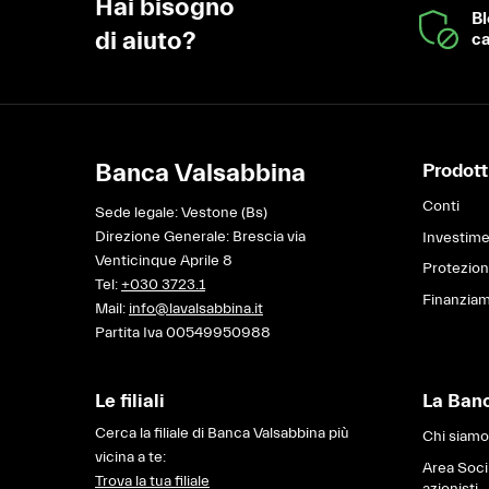
Hai bisogno
B
di aiuto?
ca
Banca Valsabbina
Prodotti
Conti
Sede legale: Vestone (Bs)
Direzione Generale: Brescia via
Investime
Venticinque Aprile 8
Protezio
Tel:
+030 3723.1
Finanziam
Mail:
info@lavalsabbina.it
Partita Iva 00549950988
Le filiali
La Ban
Cerca la filiale di Banca Valsabbina più
Chi siamo
vicina a te:
Area Soci
Trova la tua filiale
azionisti