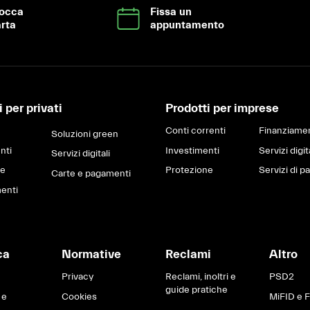
locca
Fissa un
rta
appuntamento
 per privati
Prodotti per imprese
Conti correnti
Finanziamen
Soluzioni green
nti
Investimenti
Servizi digit
Servizi digitali
ne
Protezione
Servizi di 
Carte e pagamenti
enti
ca
Normative
Reclami
Altro
Privacy
Reclami, inoltri e
PSD2
guide pratiche
 e
Cookies
MiFID e 