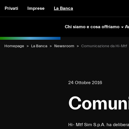
Vai al contenuto
Privati
Imprese
La Banca
Chi siamo e cosa offriamo
Ar
Homepage
La Banca
Newsroom
Current:
Comunicazione da Hi-Mtf
24 Ottobre 2016
Comuni
Hi- Mtf Sim S.p.A. ha delibe