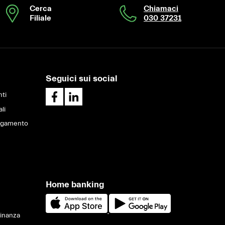
Cerca
Chiamaci
Filiale
030 37231
Seguici sui social
ti
ali
pagamento
Home banking
Finanza