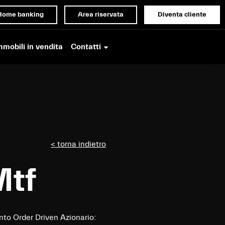
Home banking
Area riservata
Diventa cliente
Contatti
mmobili in vendita
< torna indietro
Mtf
to Order Driven Azionario: