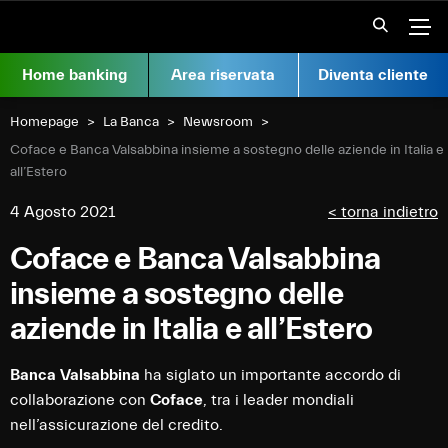
Vai al contenuto
Apr
Home banking
Area riservata
Diventa cliente
Homepage
La Banca
Newsroom
Current:
Coface e Banca Valsabbina insieme a sostegno delle aziende in Italia e
all’Estero
4 Agosto 2021
< torna indietro
Coface e Banca Valsabbina
insieme a sostegno delle
aziende in Italia e all’Estero
Banca Valsabbina
ha siglato un importante accordo di
collaborazione con
Coface
, tra i leader mondiali
nell’assicurazione del credito.