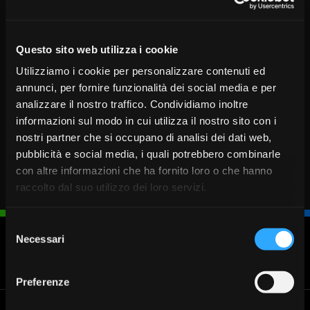
grazie a soluzioni efficaci e consulenza dedicata, sia
per il mercato italiano che per l’export”.
Questo sito web utilizza i cookie
COMUNICATO STAMPA UFFICIALE
Utilizziamo i cookie per personalizzare contenuti ed
annunci, per fornire funzionalità dei social media e per
analizzare il nostro traffico. Condividiamo inoltre
informazioni sul modo in cui utilizza il nostro sito con i
nostri partner che si occupano di analisi dei dati web,
pubblicità e social media, i quali potrebbero combinarle
con altre informazioni che ha fornito loro o che hanno
raccolto dal suo utilizzo dei loro servizi.
Selezione
Necessari
del
consenso
Blocca
Fissa un
Cerca
Chiamaci
carta
appuntamento
Filiale
030 37231
Preferenze