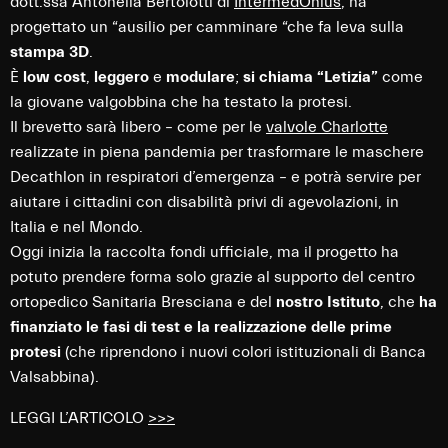
dott.ssa Antonella Bertolotti di
IntermedOnlus
, ha
progettato un “ausilio per camminare “che fa leva sulla
stampa 3D
.
È
low cost
,
leggero
e
modulare
;
si chiama “Letizia”
come
la giovane valgobbina che ha testato la protesi.
Il brevetto sarà libero – come per le
valvole Charlotte
realizzate in piena pandemia per trasformare le maschere
Decathlon in respiratori d’emergenza – e potrà servire per
aiutare i cittadini con disabilità privi di agevolazioni, in
Italia e nel Mondo.
Oggi inizia la raccolta fondi ufficiale, ma il progetto ha
potuto prendere forma solo grazie al supporto del centro
ortopedico Sanitaria Bresciana e del
nostro Istituto
, che
ha
finanziato le fasi di test e la realizzazione delle prime
protesi
(che riprendono i nuovi colori istituzionali di Banca
Valsabbina).
LEGGI L’ARTICOLO
>>>