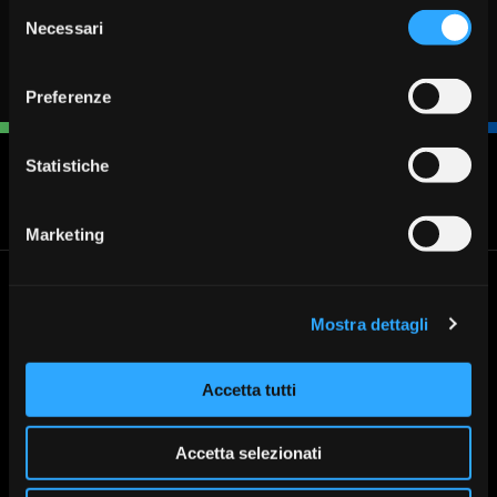
Selezione
Necessari
del
consenso
Preferenze
Statistiche
Blocca
Fissa un
Cerca
Chiamaci
carta
appuntamento
Filiale
030 37231
Marketing
Banca Valsabbina
Le filiali
Mostra dettagli
Cerca la filiale di Banca
Sede legale: Vestone (Bs)
Valsabbina più vicina a te:
Direzione Generale: Brescia via
Trova la tua filiale
Venticinque Aprile 8
Accetta tutti
Tel:
+030 3723.1
Mail:
info@bancavalsabbina.com
Accetta selezionati
Partita Iva 00549950988