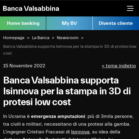
Home banking
My BV
Diventa cliente
Homepage
La Banca
Newsroom
Current:
Banca Valsabbina supporta Isinnova per la stampa in 3D di protesi low
cost
15 Novembre 2022
< torna indietro
Banca Valsabbina supporta
Isinnova per la stampa in 3D di
protesi low cost
In Ucraina è
emergenza amputazioni
: più di 3mila persone,
tra civili e militari, necessitano di una protesi alla gamba.
L’ingegner Cristian Fracassi di
Isinnova
, su idea della