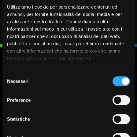
Utilizziamo i cookie per personalizzare contenuti ed
annunci, per fornire funzionalità dei social media e per
analizzare il nostro traffico. Condividiamo inoltre
informazioni sul modo in cui utilizza il nostro sito con i
nostri partner che si occupano di analisi dei dati web,
pubblicità e social media, i quali potrebbero combinarle
con altre informazioni che ha fornito loro o che hanno
raccolto dal suo utilizzo dei loro servizi.
Blocca
Fissa un
Cerca
Chiamaci
carta
appuntamento
Filiale
030 37231
Selezione
Necessari
del
consenso
Banca Valsabbina
Le filiali
Preferenze
Cerca la filiale di Banca
Sede legale: Vestone (Bs)
Valsabbina più vicina a te:
Direzione Generale: Brescia via
Trova la tua filiale
Venticinque Aprile 8
Statistiche
Tel:
+030 3723.1
Mail:
info@bancavalsabbina.com
Partita Iva 00549950988