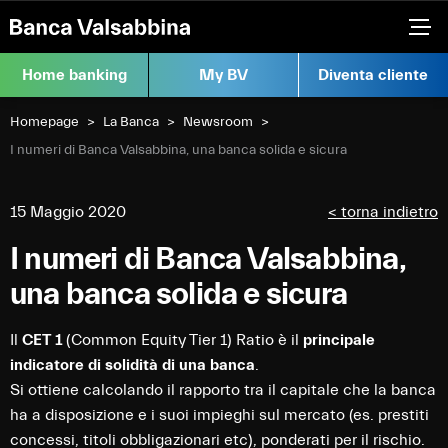
Home banking
My BV
Diventa cliente
Homepage
La Banca
Newsroom
Current:
I numeri di Banca Valsabbina, una banca solida e sicura
15 Maggio 2020
< torna indietro
I numeri di Banca Valsabbina,
una banca solida e sicura
Il
CET 1
(Common Equity Tier 1) Ratio è il
principale
indicatore di solidità di una banca
.
Si ottiene calcolando il rapporto tra il capitale che la banca
ha a disposizione e i suoi impieghi sul mercato (es. prestiti
concessi, titoli obbligazionari etc), ponderati per il rischio.