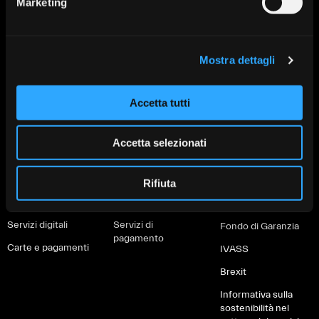
Marketing
Mostra dettagli
Prodotti per
Prodotti per
Altro
privati
imprese
PSD2
Accetta tutti
Conti
Conti correnti
MiFID e Finanza
Investimenti
Investimenti
Accetta selezionati
Whistleblowing
Protezione
Protezione
Depositi Dormienti
Finanziamenti
Finanziamenti
Rifiuta
Informative al
Soluzioni green
Servizi digitali
cliente
Servizi digitali
Servizi di
Fondo di Garanzia
pagamento
Carte e pagamenti
IVASS
Brexit
Informativa sulla
sostenibilità nel