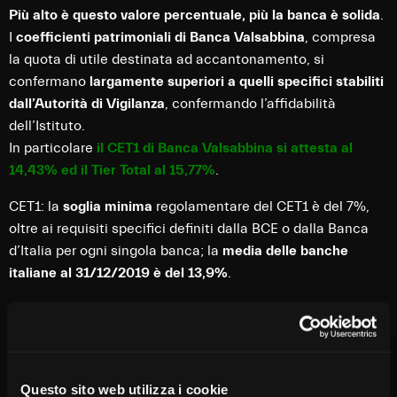
Più alto è questo valore percentuale, più la banca è solida
.
I
coefficienti patrimoniali di Banca Valsabbina
, compresa
la quota di utile destinata ad accantonamento, si
confermano
largamente superiori a quelli specifici stabiliti
dall’Autorità di Vigilanza
, confermando l’affidabilità
dell’Istituto.
In particolare
il CET1 di Banca Valsabbina si attesta al
14,43% ed il Tier Total al 15,77%
.
CET1: la
soglia minima
regolamentare del CET1 è del 7%,
oltre ai requisiti specifici definiti dalla BCE o dalla Banca
d’Italia per ogni singola banca; la
media delle banche
italiane al 31/12/2019 è del 13,9%
.
(Fonte Banca d’Italia, rapporto sulla stabilità finanziaria
datato aprile 2020)
Questo sito web utilizza i cookie