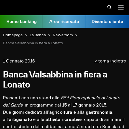
Vai al contenuto
Apr
Home banking
Area riservata
Diventa cliente
Homepage
La Banca
Newsroom
Current:
Banca Valsabbina in fiera a Lonato
1 Gennaio 2016
< torna indietro
Banca Valsabbina in fiera a
Lonato
Presenti con uno stand alla
58^ Fiera regionale di Lonato
del Garda
, in programma dal 15 al 17 gennaio 2015.
Due giorni dedicati all’
agricoltura
e alla
gastronomia
,
all’
artigianato
e alle
attività ricreative
, capaci di animare il
centro storico della cittadina, a metà strada tra Brescia ed