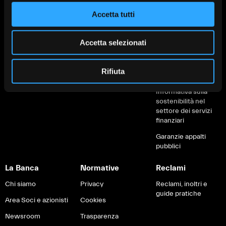
Depositi Dormienti
Finanziamenti
Finanziamenti
Accetta tutti
Informative al
Soluzioni green
Servizi digitali
cliente
Accetta selezionati
Servizi digitali
Servizi di
Fondo di Garanzia
pagamento
Carte e pagamenti
IVASS
Rifiuta
Brexit
Informativa sulla
sostenibilità nel
settore dei servizi
finanziari
Garanzie appalti
pubblici
La Banca
Normative
Reclami
Chi siamo
Privacy
Reclami, inoltri e
guide pratiche
Area Soci e azionisti
Cookies
Newsroom
Trasparenza