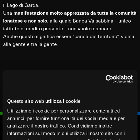
il Lago di Garda.
Una
manifestazione molto apprezzata da tutta la comunità
lonatese e non solo
, alla quale Banca Valsabbina – unico
istituto di credito presente – non vuole mancare.
Anche questo significa essere "banca del territorio", vicina
alla gente e tra la gente.
Questo sito web utilizza i cookie
Utilizziamo i cookie per personalizzare contenuti ed
annunci, per fornire funzionalità dei social media e per
analizzare il nostro traffico. Condividiamo inoltre
informazioni sul modo in cui utilizza il nostro sito con i
Blocca
Fissa un
Cerca
Chiamaci
carta
appuntamento
Filiale
030 37231