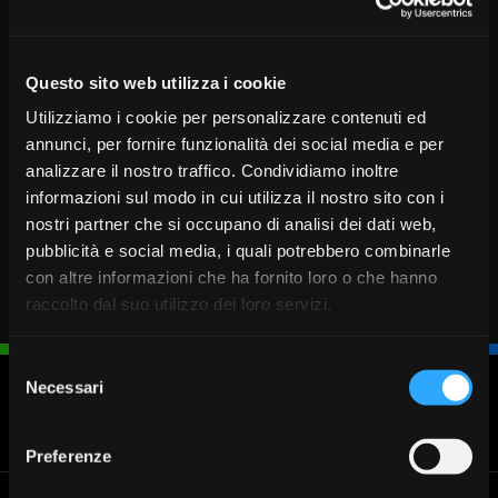
essere contattata chiamando il numero 0382 32111 o
scrivendo all’indirizzo e-mail
pavia.88@bancavalsabbina.com
Questo sito web utilizza i cookie
COMUNICATO STAMPA UFFICIALE
>>>
Utilizziamo i cookie per personalizzare contenuti ed
annunci, per fornire funzionalità dei social media e per
analizzare il nostro traffico. Condividiamo inoltre
informazioni sul modo in cui utilizza il nostro sito con i
nostri partner che si occupano di analisi dei dati web,
pubblicità e social media, i quali potrebbero combinarle
con altre informazioni che ha fornito loro o che hanno
raccolto dal suo utilizzo dei loro servizi.
Selezione
Necessari
del
consenso
Blocca
Fissa un
Cerca
Chiamaci
carta
appuntamento
Filiale
030 37231
Preferenze