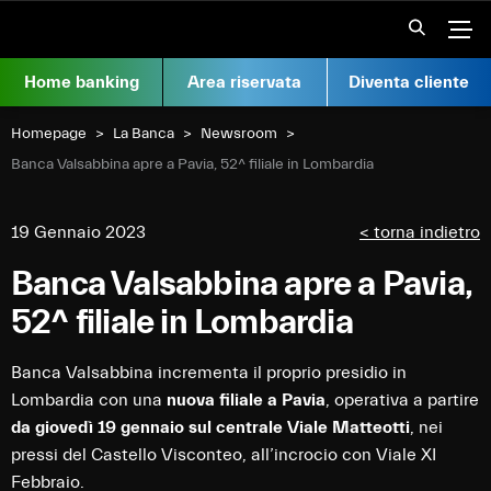
Vai al contenuto
Apr
Home banking
Area riservata
Diventa cliente
Homepage
La Banca
Newsroom
Current:
Banca Valsabbina apre a Pavia, 52^ filiale in Lombardia
19 Gennaio 2023
< torna indietro
Banca Valsabbina apre a Pavia,
52^ filiale in Lombardia
Banca Valsabbina incrementa il proprio presidio in
Lombardia con una
nuova filiale a Pavia
, operativa a partire
da giovedì 19 gennaio sul centrale Viale Matteotti
, nei
pressi del Castello Visconteo, all’incrocio con Viale XI
Febbraio.