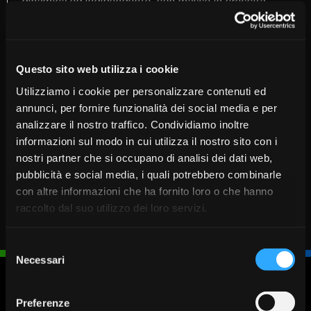
dinamica ed indipendente, con masse in crescita,
nell’ambito di un ben delineato percorso di sviluppo
del Gruppo, foriero di ulteriori investimenti, funzionali
alla continua crescita dimensionale e reddituale”
, ha
Questo sito web utilizza i cookie
commentato il nostro presidente Renato Barbieri.
Utilizziamo i cookie per personalizzare contenuti ed
COMUNICATO STAMPA UFFICIALE >>>
annunci, per fornire funzionalità dei social media e per
analizzare il nostro traffico. Condividiamo inoltre
informazioni sul modo in cui utilizza il nostro sito con i
nostri partner che si occupano di analisi dei dati web,
pubblicità e social media, i quali potrebbero combinarle
con altre informazioni che ha fornito loro o che hanno
raccolto dal suo utilizzo dei loro servizi.
Selezione
Necessari
del
consenso
Blocca
Fissa un
Cerca
Chiamaci
Preferenze