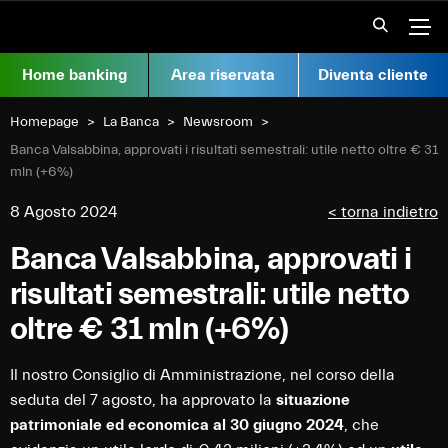
Vai al contenuto
Apr
Home banking
Area riservata
Diventa cliente
Homepage
La Banca
Newsroom
Current:
Banca Valsabbina, approvati i risultati semestrali: utile netto oltre € 31
mln (+6%)
8 Agosto 2024
< torna indietro
Banca Valsabbina, approvati i
risultati semestrali: utile netto
oltre € 31 mln (+6%)
Il nostro Consiglio di Amministrazione, nel corso della
seduta del 7 agosto, ha approvato la
situazione
patrimoniale ed economica al 30 giugno 2024
, che