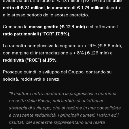
evidenzia un utile lordo di € 43 milioni (+3,4%) ed un
utile
netto di € 31 milioni, in aumento di € 1,74 milioni
rispetto
allo stesso periodo dello scorso esercizio.
Crescono le
masse gestite (€ 12,4 mld)
e si rafforzano i
ratio patrimoniali (“TCR” 17,5%).
La raccolta complessiva fa segnare un + 14% (€ 8,8 mld),
con margine di intermediazione a + 8% (€ 126 mln) e
redditività (“ROE”) al 15%.
Prosegue quindi lo sviluppo del Gruppo, contando su
solidità, redditività e servizi.
“Il risultato netto conferma la progressiva e continua
crescita della Banca, nell’ambito di un’efficace
strategia di sviluppo, che si traduce in una consolidata
e crescente redditività. I principali numeri, i valori ed i
risultati del semestre rappresentano una realtà