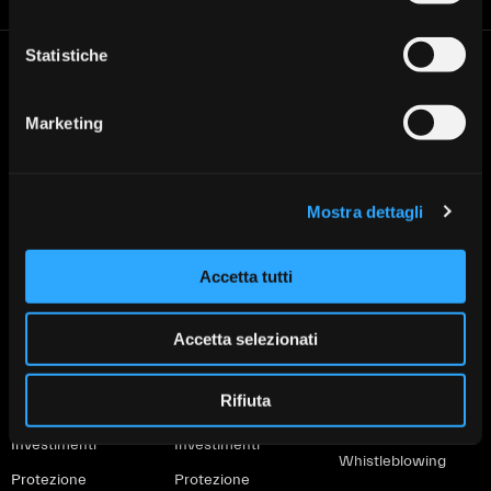
carta
appuntamento
Filiale
030 37231
Statistiche
Banca Valsabbina
Le filiali
Cerca la filiale di Banca
Sede legale: Vestone (Bs)
Marketing
Valsabbina più vicina a te:
Direzione Generale: Brescia via
Trova la tua filiale
Venticinque Aprile 8
Tel:
+030 3723.1
Mail:
info@lavalsabbina.it
Mostra dettagli
Partita Iva 00549950988
Accetta tutti
Accetta selezionati
Prodotti per
Prodotti per
Altro
privati
imprese
PSD2
Rifiuta
Conti
Conti correnti
MiFID e Finanza
Investimenti
Investimenti
Whistleblowing
Protezione
Protezione