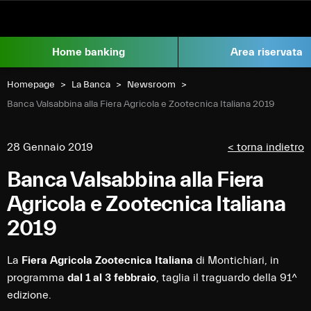
Vai al contenuto
Home banking
Area riservata
Homepage
La Banca
Newsroom
Current:
Banca Valsabbina alla Fiera Agricola e Zootecnica Italiana 2019
28 Gennaio 2019
< torna indietro
Banca Valsabbina alla Fiera
Agricola e Zootecnica Italiana
2019
La
Fiera Agricola Zootecnica Italiana
di Montichiari, in
programma
dal 1 al 3 febbraio
, taglia il traguardo della 91^
edizione.