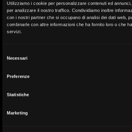
Utilizziamo i cookie per personalizzare contenuti ed annunci, 
Informativa sulla
per analizzare il nostro traffico. Condividiamo inoltre informazi
sostenibilità nel
settore dei servizi
con i nostri partner che si occupano di analisi dei dati web, p
finanziari
combinarle con altre informazioni che ha fornito loro o che ha
servizi.
Garanzie appalti
pubblici
La Banca
Normative
Reclami
Selezione
Necessari
del
Chi siamo
Privacy
Reclami, inoltri e
guide pratiche
consenso
Area Soci e azionisti
Cookies
Preferenze
Newsroom
Trasparenza
Contatti
Sicurezza
Statistiche
Dati societari
Accessibilità
Media kit
Marketing
SiteMap
Home banking