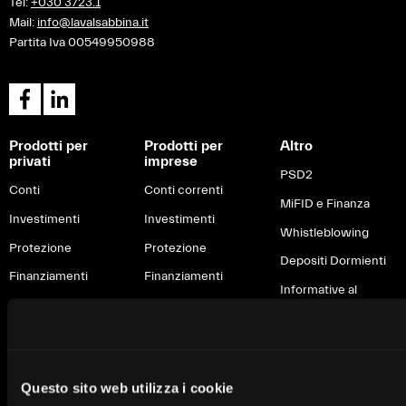
Tel:
+030 3723.1
Mail:
info@lavalsabbina.it
Partita Iva 00549950988
Prodotti per
Prodotti per
Altro
privati
imprese
PSD2
Conti
Conti correnti
MiFID e Finanza
Investimenti
Investimenti
Whistleblowing
Protezione
Protezione
Depositi Dormienti
Finanziamenti
Finanziamenti
Informative al
Soluzioni green
Servizi digitali
cliente
Servizi digitali
Servizi di
Fondo di Garanzia
pagamento
Carte e pagamenti
IVASS
Questo sito web utilizza i cookie
Brexit