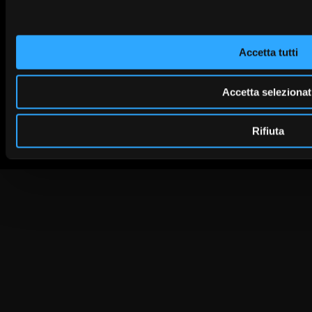
Accetta tutti
Trasparenza
Accetta selezionat
Rifiuta
© 2026 Banca Valsabbina