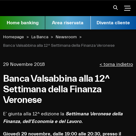
Vai al contenuto
Apr
Home banking
Area riservata
Diventa cliente
Homepage
La Banca
Newsroom
Current:
Banca Valsabbina alla 12^ Settimana della Finanza Veronese
29 Novembre 2018
< torna indietro
Banca Valsabbina alla 12^
Settimana della Finanza
Veronese
E’ giunta alla 12^ edizione la
Settimana Veronese della
Finanza, dell’Economia e del Lavoro.
Giovedì 29 novembre, dalle 19:00 alle 20:30, presso il