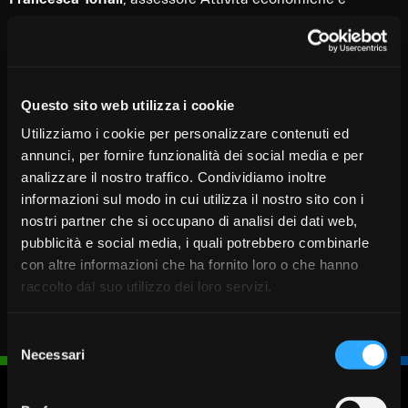
produttive del Comune di Verona;
Leonardo Rigo
,
responsabile della direzione territoriale Verona e Nord Est
Banco BPM;
Flavio Piva
, presidente Banca di Verona;
Gianfranco Tognetti
, presidente Banca Veronese;
Paolo
Questo sito web utilizza i cookie
Arena
, presidente Confcommercio di Verona;
Andrea
Utilizziamo i cookie per personalizzare contenuti ed
Bissoli
, presidente Confartigianato Verona
; Renato Della
annunci, per fornire funzionalità dei social media e per
Bella
, presidente Apindustria Confimi Verona.
analizzare il nostro traffico. Condividiamo inoltre
informazioni sul modo in cui utilizza il nostro sito con i
nostri partner che si occupano di analisi dei dati web,
pubblicità e social media, i quali potrebbero combinarle
con altre informazioni che ha fornito loro o che hanno
raccolto dal suo utilizzo dei loro servizi.
Selezione
Necessari
del
consenso