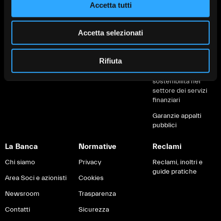
Accetta tutti
Soluzioni green
Servizi digitali
cliente
Servizi digitali
Servizi di
Fondo di Garanzia
Accetta selezionati
pagamento
Carte e pagamenti
IVASS
Brexit
Rifiuta
Informativa sulla
sostenibilità nel
settore dei servizi
finanziari
Garanzie appalti
pubblici
La Banca
Normative
Reclami
Chi siamo
Privacy
Reclami, inoltri e
guide pratiche
Area Soci e azionisti
Cookies
Newsroom
Trasparenza
Contatti
Sicurezza