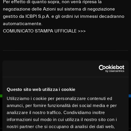
Per effetto di quanto sopra, non verrà ripresa la
negoziazione delle Azioni sul sistema di negoziazione
gestito da ICBPI S.p.A. e gli ordini ivi immessi decadranno
automaticamente.
COMUNICATO STAMPA UFFICIALE >>>
Questo sito web utilizza i cookie
Utilizziamo i cookie per personalizzare contenuti ed
annunci, per fornire funzionalità dei social media e per
analizzare il nostro traffico. Condividiamo inoltre
Blocca
Fissa un
Cerca
Chiamaci
informazioni sul modo in cui utilizza il nostro sito con i
carta
appuntamento
Filiale
030 37231
nostri partner che si occupano di analisi dei dati web,