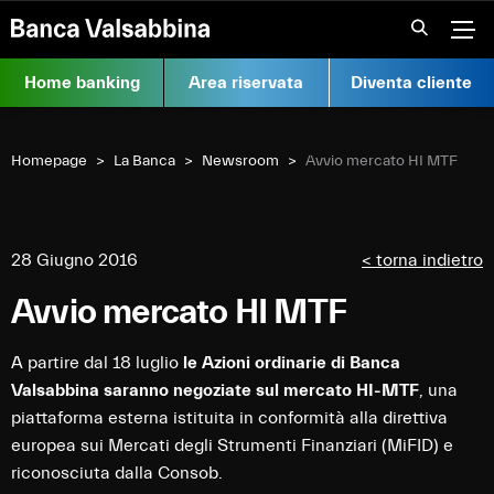
Vai al contenuto
Apr
Home banking
Area riservata
Diventa cliente
Homepage
La Banca
Newsroom
Current:
Avvio mercato HI MTF
28 Giugno 2016
< torna indietro
Avvio mercato HI MTF
A partire dal 18 luglio
le Azioni ordinarie di Banca
Valsabbina saranno negoziate sul mercato HI-MTF
, una
piattaforma esterna istituita in conformità alla direttiva
europea sui Mercati degli Strumenti Finanziari (MiFID) e
riconosciuta dalla Consob.