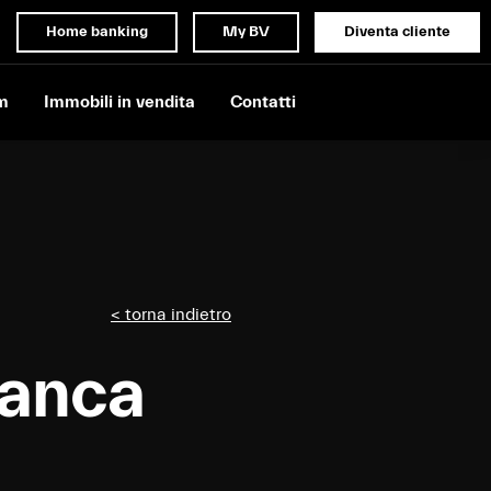
Home banking
My BV
Diventa cliente
m
Immobili in vendita
Contatti
< torna indietro
Banca