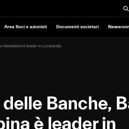
Area Soci e azionisti
Documenti societari
Newsroo
a Valsabbina è leader in Lombardia
 delle Banche, 
ina è leader in