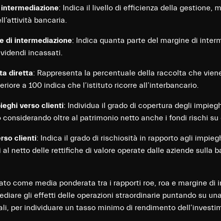
i intermediazione
: Indica il livello di efficienza della gestione,
ll’attività bancaria.
e di intermediazione
: Indica quanta parte del margine di inte
ividendi incassati.
ta diretta
: Rappresenta la percentuale della raccolta che viene 
eriore a 100 indica che l’istituto ricorre all’interbancario.
eghi verso clienti
: Individua il grado di copertura degli impiegh
 considerando oltre al patrimonio netto anche i fondi rischi su 
rso clienti
: Indica il grado di rischiosità in rapporto agli impiegh
l netto delle rettifiche di valore operate dalle aziende sulla b
olato come media ponderata tra i rapporti roe, roa e margine di
ediare gli effetti delle operazioni straordinarie puntando su
uali, per individuare un tasso minimo di rendimento dell’invest