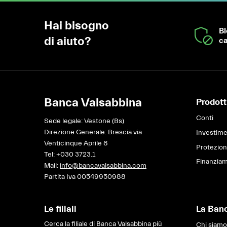
Hai bisogno
B
di aiuto?
ca
Banca Valsabbina
Prodotti
Conti
Sede legale: Vestone (Bs)
Direzione Generale: Brescia via
Investime
Venticinque Aprile 8
Protezio
Tel:
+030 3723.1
Finanziam
Mail:
info@bancavalsabbina.com
Partita Iva 00549950988
Le filiali
La Ban
Cerca la filiale di Banca Valsabbina più
Chi siamo