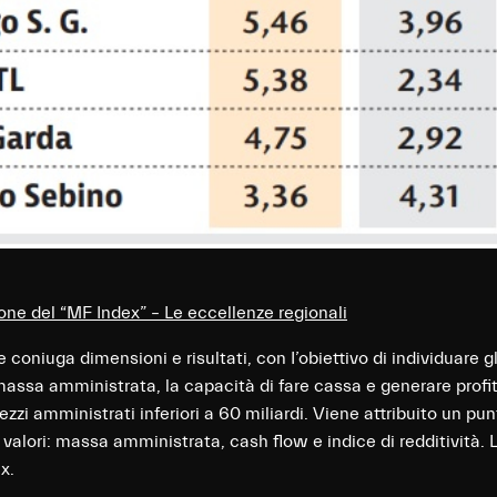
ione del “MF Index” – Le eccellenze regionali
e coniuga dimensioni e risultati, con I’obiettivo di individuare g
assa amministrata, la capacità di fare cassa e generare profitti
i amministrati inferiori a 60 miliardi. Viene attribuito un pu
 valori: massa amministrata, cash flow e indice di redditività.
x.