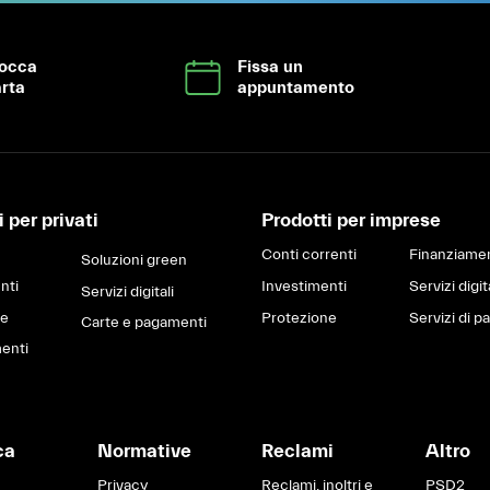
locca
Fissa un
rta
appuntamento
 per privati
Prodotti per imprese
Conti correnti
Finanziamen
Soluzioni green
nti
Investimenti
Servizi digit
Servizi digitali
ne
Protezione
Servizi di 
Carte e pagamenti
enti
ca
Normative
Reclami
Altro
Privacy
Reclami, inoltri e
PSD2