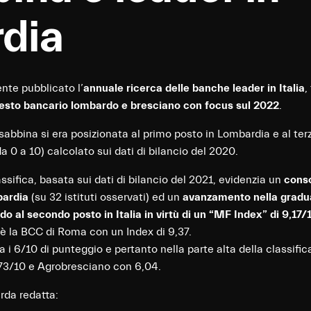
dia
te pubblicato l’
annuale ricerca delle banche leader in Italia
,
esto bancario lombardo e bresciano con focus sul 2022
.
bbina si era posizionata al primo posto in Lombardia e al terz
a 0 a 10) calcolato sui dati di bilancio del 2020.
assifica, basata sui dati di bilancio del 2021, evidenzia un
conso
bardia
(su 32 istituti osservati) ed un
avanzamento nella graduat
o al secondo posto in Italia in virtù di un “MF Index” di 9,17/
a è la BCC di Roma con un Index di 9,37.
 i 6/10 di punteggio e pertanto nella parte alta della classifi
,73/10 e Agrobresciano con 6,04.
rda redatta: