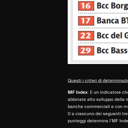
Questi i criteri di determinaz
MF Index
: E un indicatore ch
abbinate alto sviluppo della m
banche commerciali e con mezz
0 a ciascuno dei seguenti tre
punteggi determina I’MF Inde