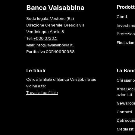
Banca Valsabbina
Prodotti
Conti
Sede legale: Vestone (Bs)
Direzione Generale: Brescia via
Investime
Venticinque Aprile 8
Protezio
Tel:
+030 3723.1
Finanziam
Mail:
info@lavalsabbina.it
Partita Iva 00549950988
Le filiali
La Ban
Cerca la filiale di Banca Valsabbina più
Chi siamo
vicina a te:
Area Soci
Trova la tua filiale
azionisti
Newsro
Contatti
Dati socie
Media kit