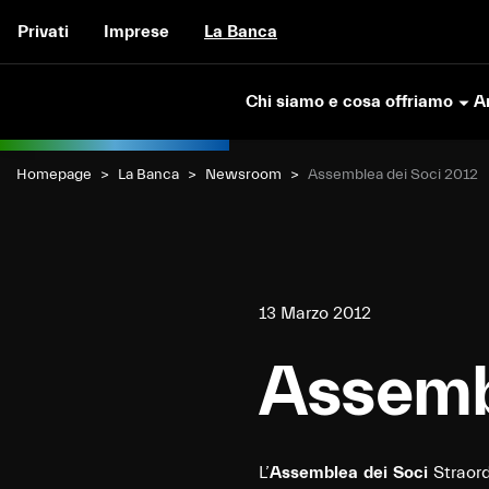
Vai al contenuto
Privati
Imprese
La Banca
Chi siamo e cosa offriamo
Ar
Homepage
La Banca
Newsroom
Current:
Assemblea dei Soci 2012
13 Marzo 2012
Assemb
L’
Assemblea dei Soci
Straord