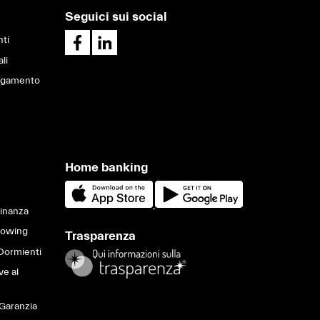
Seguici sui social
ti
ali
pagamento
Home banking
Finanza
lowing
Trasparenza
Dormienti
ve al
Garanzia