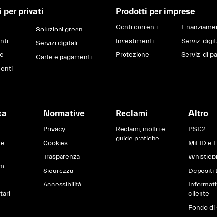
 per privati
Prodotti per imprese
Conti correnti
Finanziamen
Soluzioni green
nti
Investimenti
Servizi digit
Servizi digitali
ne
Protezione
Servizi di 
Carte e pagamenti
enti
ca
Normative
Reclami
Altro
Privacy
Reclami, inoltri e
PSD2
guide pratiche
 e
Cookies
MiFID e 
Trasparenza
Whistleb
om
Sicurezza
Depositi 
Accessibilità
Informati
tari
cliente
Fondo di 