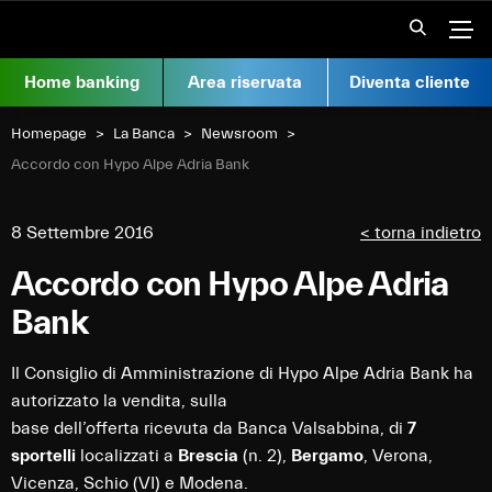
Vai al contenuto
Apr
Home banking
Area riservata
Diventa cliente
Homepage
La Banca
Newsroom
Current:
Accordo con Hypo Alpe Adria Bank
8 Settembre 2016
< torna indietro
Accordo con Hypo Alpe Adria
Bank
Il Consiglio di Amministrazione di Hypo Alpe Adria Bank ha
autorizzato la vendita, sulla
base dell’offerta ricevuta da Banca Valsabbina, di
7
sportelli
localizzati a
Brescia
(n. 2),
Bergamo
, Verona,
Vicenza, Schio (VI) e Modena.