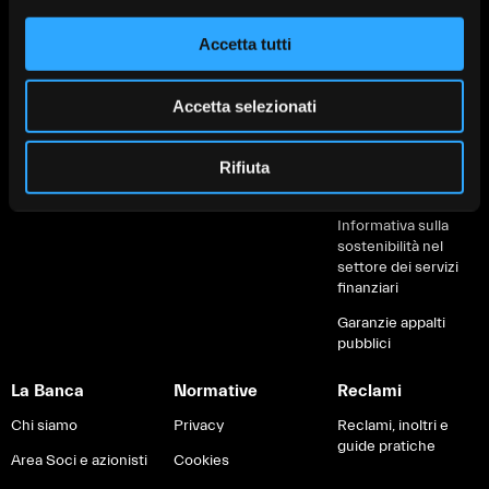
Protezione
Protezione
Depositi Dormienti
Accetta tutti
Finanziamenti
Finanziamenti
Informative al
Soluzioni green
Servizi digitali
cliente
Accetta selezionati
Servizi digitali
Servizi di
Fondo di Garanzia
pagamento
Carte e pagamenti
IVASS
Rifiuta
Brexit
Informativa sulla
sostenibilità nel
settore dei servizi
finanziari
Garanzie appalti
pubblici
La Banca
Normative
Reclami
Chi siamo
Privacy
Reclami, inoltri e
guide pratiche
Area Soci e azionisti
Cookies