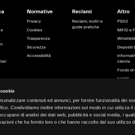
ca
Normative
Reclami
Altro
Privacy
Reclami, inoltri e
PSD2
guide pratiche
 e
Cookies
MiFID e 
Trasparenza
Whistleb
om
Sicurezza
Depositi 
Accessibilità
Informati
tari
cliente
Fondo di 
IVASS
Brexit
 cookie
Informati
rsonalizzare contenuti ed annunci, per fornire funzionalità dei so
sostenibil
ffico. Condividiamo inoltre informazioni sul modo in cui utilizza il 
settore de
finanziari
 occupano di analisi dei dati web, pubblicità e social media, i qual
Garanzie 
azioni che ha fornito loro o che hanno raccolto dal suo utilizzo d
pubblici