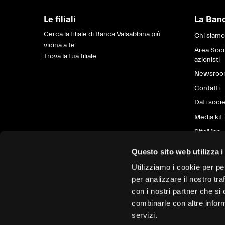
Le filiali
La Ban
Cerca la filiale di Banca Valsabbina più
Chi siamo
vicina a te:
Area Soci
Trova la tua filiale
azionisti
Newsro
Contatti
Dati socie
Media kit
SiteMap
Questo sito web utilizza i
Utilizziamo i cookie per pe
per analizzare il nostro tra
con i nostri partner che si
combinarle con altre inform
servizi.