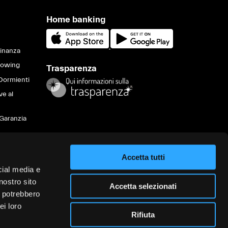
Home banking
Finanza
lowing
Trasparenza
Dormienti
ve al
Garanzia
Accetta tutti
va sulla
cial media e
ità nel
nostro sito
i servizi
Accetta selezionati
i potrebbero
appalti
ei loro
Rifiuta