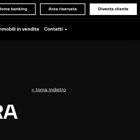
Home banking
Area riservata
Diventa cliente
Contatti
mmobili in vendita
< torna indietro
RA