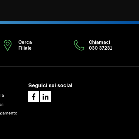
Cerca
Chiamaci
Filiale
030 37231
Seguici sui social
ti
ali
pagamento