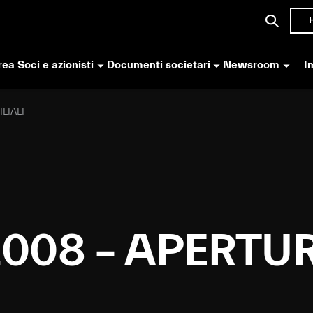
ea Soci e azionisti
Documenti societari
Newsroom
I
LIALI
2008 – APERTU