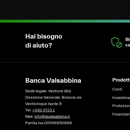
Hai bisogno
B
di aiuto?
ca
Banca Valsabbina
Prodotti
Conti
Sede legale: Vestone (Bs)
Direzione Generale: Brescia via
Investime
Venticinque Aprile 8
Protezio
Tel:
+030 3723.1
Finanziam
Mail:
info@lavalsabbina.it
Partita Iva 00549950988