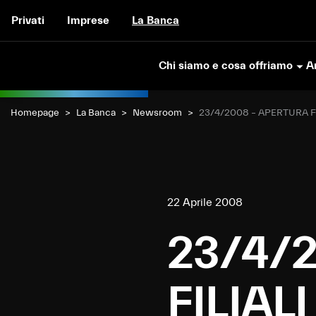
Vai al contenuto
Privati
Imprese
La Banca
Chi siamo e cosa offriamo
Ar
Homepage
La Banca
Newsroom
Current:
23/4/2008 – APERTURA FI
22 Aprile 2008
23/4/
FILIALI