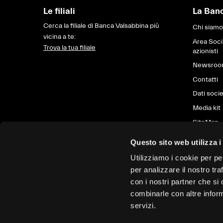
Le filiali
La Ban
Cerca la filiale di Banca Valsabbina più
Chi siamo
vicina a te:
Area Soci
Trova la tua filiale
azionisti
Newsro
Contatti
Dati socie
Media kit
SiteMap
Questo sito web utilizza i
Utilizziamo i cookie per pe
per analizzare il nostro tra
con i nostri partner che si
combinarle con altre inform
servizi.