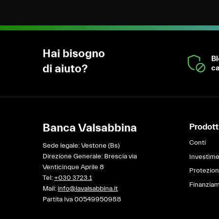
Hai bisogno
B
di aiuto?
ca
Banca Valsabbina
Prodotti
Conti
Sede legale: Vestone (Bs)
Direzione Generale: Brescia via
Investime
Venticinque Aprile 8
Protezio
Tel:
+030 3723.1
Finanziam
Mail:
info@lavalsabbina.it
Partita Iva 00549950988