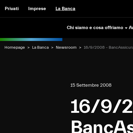
Vai al contenuto
Privati
Imprese
La Banca
Chi siamo e cosa offriamo
Ar
Homepage
La Banca
Newsroom
Current:
16/9/2008 – BancAssicur
15 Settembre 2008
16/9/2
BancAs