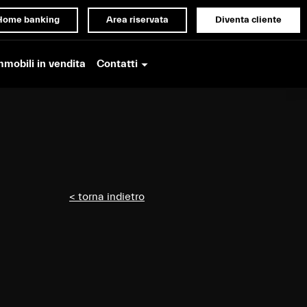
Home banking
Area riservata
Diventa cliente
Contatti
mmobili in vendita
< torna indietro