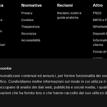
ca
Normative
Reclami
Altro
Privacy
Reclami, inoltri e
PSD2
guide pratiche
 e
Cookies
MiFID e 
Trasparenza
Whistleb
om
Sicurezza
Depositi 
Accessibilità
Informati
tari
cliente
Fondo di 
IVASS
Brexit
 cookie
Informati
rsonalizzare contenuti ed annunci, per fornire funzionalità dei so
sostenibil
ffico. Condividiamo inoltre informazioni sul modo in cui utilizza il 
settore de
finanziari
 occupano di analisi dei dati web, pubblicità e social media, i qual
Garanzie 
azioni che ha fornito loro o che hanno raccolto dal suo utilizzo d
pubblici