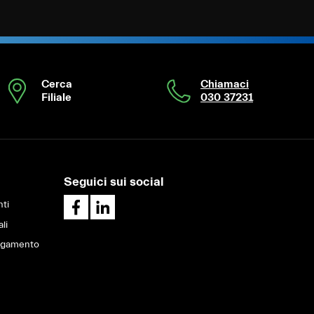
Cerca
Chiamaci
Filiale
030 37231
Seguici sui social
ti
ali
pagamento