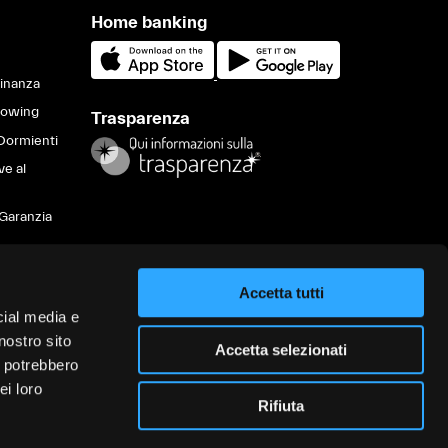
Home banking
Finanza
lowing
Trasparenza
Dormienti
ve al
Garanzia
Accetta tutti
va sulla
cial media e
ità nel
nostro sito
i servizi
Accetta selezionati
i potrebbero
appalti
ei loro
Rifiuta