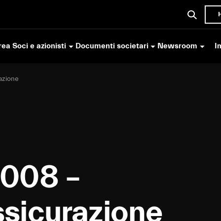
ea Soci e azionisti
Documenti societari
Newsroom
I
azione
008 –
sicurazione