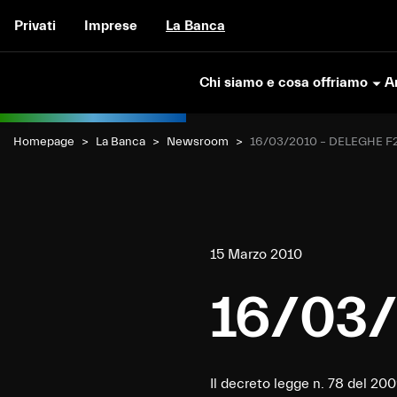
Vai al contenuto
Privati
Imprese
La Banca
Chi siamo e cosa offriamo
Ar
Homepage
La Banca
Newsroom
Current:
16/03/2010 – DELEGHE F
15 Marzo 2010
16/03/
Il decreto legge n. 78 del 200