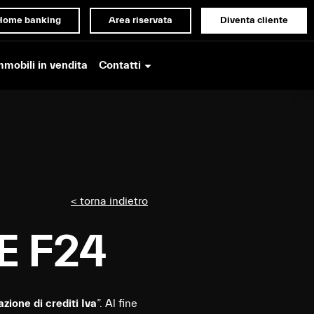
Home banking
Area riservata
Diventa cliente
Contatti
mmobili in vendita
< torna indietro
E F24
zione di crediti Iva
”. Al fine