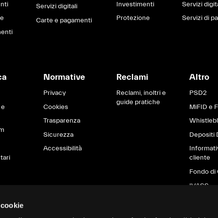
nti
Investimenti
Servizi digit
Servizi digitali
ne
Protezione
Servizi di 
Carte e pagamenti
enti
ca
Normative
Reclami
Altro
Privacy
Reclami, inoltri e
PSD2
guide pratiche
 e
Cookies
MiFID e 
Trasparenza
Whistleb
om
Sicurezza
Depositi 
Accessibilità
Informati
tari
cliente
Fondo di 
IVASS
Brexit
 cookie
Informati