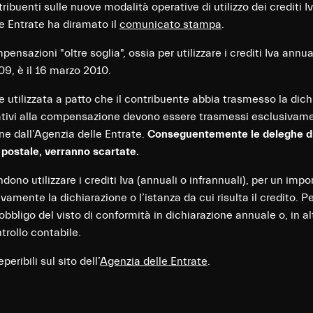
ntribuenti sulle nuove modalità operative di utilizzo dei credit
le Entrate ha diramato il
comunicato stampa
.
ensazioni "oltre soglia", ossia per utilizzare i crediti Iva annu
009, è il 16 marzo 2010.
 utilizzata a patto che il contribuente abbia trasmesso la dichi
lativi alla compensazione devono essere trasmessi esclusivame
ne dall’Agenzia delle Entrate.
Conseguentemente le deleghe di 
 postale, verranno scartate.
ndono utilizzare i crediti Iva (annuali o infrannuali), per un imp
mente la dichiarazione o l’istanza da cui risulta il credito. Pe
’obbligo del visto di conformità in dichiarazione annuale o, in al
ntrollo contabile.
peribili sul sito dell’
Agenzia delle Entrate
.