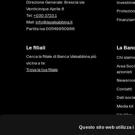
Direzione Generale: Brescia via
Investime
Venticinque Aprile 8
Protezio
Tel:
+030 3723.1
Finanziam
Mail:
info@lavalsabbina.it
Partita Iva 00549950988
Le filiali
La Ban
Cerca la filiale di Banca Valsabbina più
Chi siamo
vicina a te:
Area Soci
Trova la tua filiale
azionisti
Newsro
Contatti
Dati socie
Media kit
SiteMap
Questo sito web utilizza i