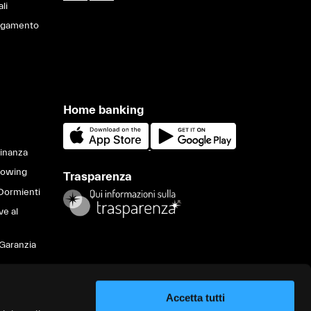
ali
pagamento
Home banking
Finanza
lowing
Trasparenza
Dormienti
ve al
Garanzia
Accetta tutti
va sulla