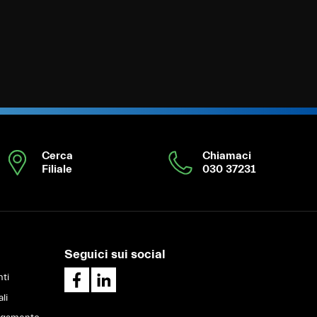
Cerca
Chiamaci
Filiale
030 37231
Seguici sui social
ti
ali