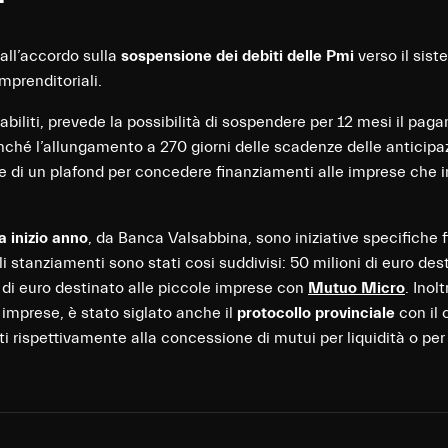
all’accordo sulla
sospensione dei debiti delle Pmi
verso il sist
mprenditoriali.
stabiliti, prevede la possibilità di sospendere per 12 mesi il pa
nché l’allungamento a 270 giorni delle scadenze delle anticipazi
one di un plafond per concedere finanziamenti alle imprese che i
a inizio anno
, da Banca Valsabbina, sono iniziative specifiche f
i stanziamenti sono stati cosi suddivisi: 50 milioni di euro des
i di euro destinato alle piccole imprese con
Mutuo Micro
. Inol
 imprese, è stato siglato anche il
protocollo provinciale
con il 
zati rispettivamente alla concessione di mutui per liquidità o pe