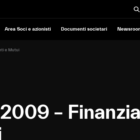
Area Soci e azionisti
Documenti societari
Newsroo
ti e Mutui
2009 – Finanzi
i