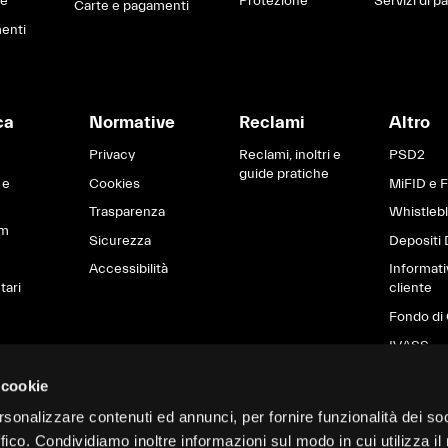
ne
Protezione
Servizi di 
Carte e pagamenti
enti
ca
Normative
Reclami
Altro
Privacy
Reclami, inoltri e
PSD2
guide pratiche
 e
Cookies
MiFID e 
Trasparenza
Whistleb
om
Sicurezza
Depositi 
Accessibilità
Informati
tari
cliente
Fondo di 
IVASS
Brexit
 cookie
Informati
rsonalizzare contenuti ed annunci, per fornire funzionalità dei so
sostenibil
ffico. Condividiamo inoltre informazioni sul modo in cui utilizza il 
settore de