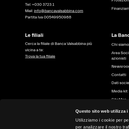
Protezio
Tel:
+030 3723.1
Finanziam
Mail:
info@bancavalsabbina.com
Partita Iva 00549950988
Le filiali
La Ban
Cerca la filiale di Banca Valsabbina più
Chi siamo
vicina a te:
Area Soci
Trova la tua filiale
azionisti
Newsro
Contatti
Dati socie
Media kit
SiteMap
Questo sito web utilizza i
Utilizziamo i cookie per pe
per analizzare il nostro tra