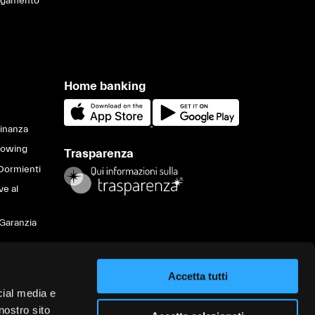
pagamento
Home banking
Finanza
lowing
Trasparenza
Dormienti
ve al
Garanzia
Accetta tutti
va sulla
cial media e
ità nel
nostro sito
i servizi