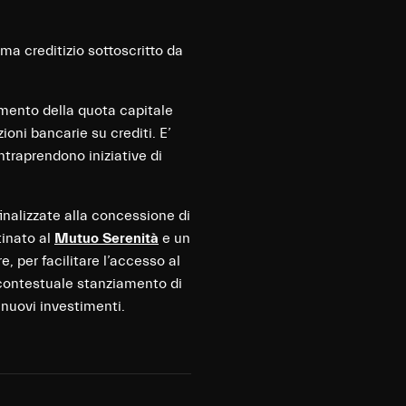
ema creditizio sottoscritto da
gamento della quota capitale
oni bancarie su crediti. E’
ntraprendono iniziative di
inalizzate alla concessione di
tinato al
Mutuo Serenità
e un
tre, per facilitare l’accesso al
contestuale stanziamento di
r nuovi investimenti.