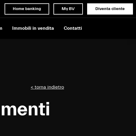
Home banking
My BV
Diventa cliente
m
Immobili in vendita
Contatti
< torna indietro
amenti