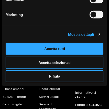
Valsabbina più vicina a te:
Direzione Generale: Brescia via
Trova la tua filiale
Venticinque Aprile 8
Marketing
Tel:
+030 3723.1
Mail:
info@lavalsabbina.it
Partita Iva 00549950988
Mostra dettagli
Accetta tutti
Prodotti per
Prodotti per
Altro
privati
imprese
PSD2
Accetta selezionati
Conti
Conti correnti
MiFID e Finanza
Investimenti
Investimenti
Rifiuta
Whistleblowing
Protezione
Protezione
Depositi Dormienti
Finanziamenti
Finanziamenti
Informative al
Soluzioni green
Servizi digitali
cliente
Servizi digitali
Servizi di
Fondo di Garanzia