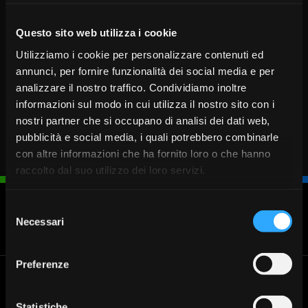
Questo sito web utilizza i cookie
Utilizziamo i cookie per personalizzare contenuti ed
annunci, per fornire funzionalità dei social media e per
analizzare il nostro traffico. Condividiamo inoltre
informazioni sul modo in cui utilizza il nostro sito con i
nostri partner che si occupano di analisi dei dati web,
pubblicità e social media, i quali potrebbero combinarle
con altre informazioni che ha fornito loro o che hanno
raccolto dal suo utilizzo dei loro servizi.
Selezione
Necessari
del
Blocca
Fissa un
Cerca
Chiamaci
carta
appuntamento
Filiale
030 37231
consenso
Preferenze
Banca Valsabbina
Le filiali
Cerca la filiale di Banca
Statistiche
Sede legale: Vestone (Bs)