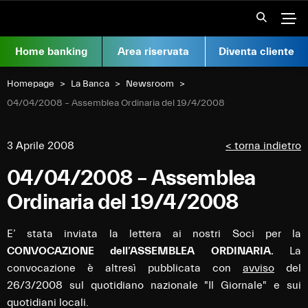
Vai al contenuto
Apr
Home banking
Area riservata
Diventa cliente
Homepage
La Banca
Newsroom
Current:
04/04/2008 – Assemblea Ordinaria del 19/4/2008
3 Aprile 2008
< torna indietro
04/04/2008 – Assemblea
Ordinaria del 19/4/2008
E’ stata inviata la lettera ai nostri Soci per la
CONVOCAZIONE dell’ASSEMBLEA ORDINARIA.
La
convocazione è altresì pubblicata con
avviso
del
26/3/2008 sul quotidiano nazionale "Il Giornale" e sui
quotidiani locali.