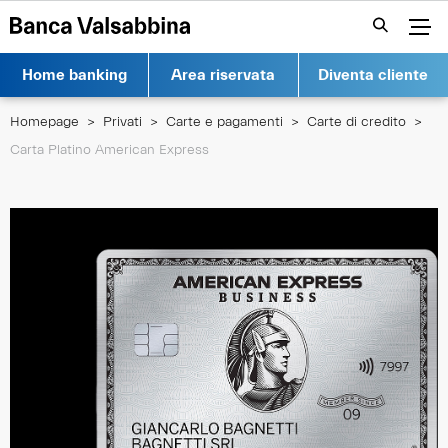
Vai al contenuto
Apr
Home banking
Area riservata
Diventa cliente
Homepage
Privati
Carte e pagamenti
Carte di credito
Carta Platino American Express