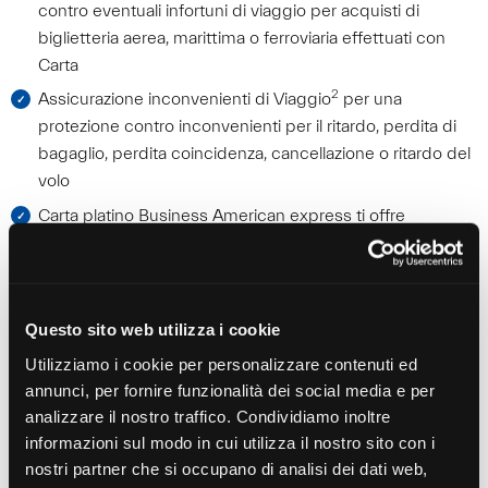
contro eventuali infortuni di viaggio per acquisti di
biglietteria aerea, marittima o ferroviaria effettuati con
Carta
2
Assicurazione inconvenienti di Viaggio
per una
protezione contro inconvenienti per il ritardo, perdita di
bagaglio, perdita coincidenza, cancellazione o ritardo del
volo
Carta platino Business American express ti offre
un’assicurazione sanitaria per te, per i Titolari di Carte
Supplementari e i rispettivi familiari.
Questo sito web utilizza i cookie
Carta Platino Business American Express
Utilizziamo i cookie per personalizzare contenuti ed
annunci, per fornire funzionalità dei social media e per
Messaggio pubblicitario con finalità promozionale. Per
analizzare il nostro traffico. Condividiamo inoltre
maggiori informazioni sulle condizioni economiche e
informazioni sul modo in cui utilizza il nostro sito con i
contrattuali consulta il Regolamento Generale della Carta ed i
nostri partner che si occupano di analisi dei dati web,
Fogli Informativi allegati su