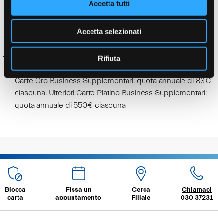
Accetta tutti
dell’estratto conto Carta. Qualora il 28° giorno dopo la
chiusura dell’estratto conto sia un giorno festivo,
Accetta selezionati
l’addebito verrà effettuato il primo giorno lavorativo
successivo.
Carta Platino Business Supplementare e fino a 98 Carte
Rifiuta
Oro Business Supplementari incluse nella quota. Ulteriori
Carte Oro Business Supplementari: quota annuale di 83€
ciascuna. Ulteriori Carte Platino Business Supplementari:
quota annuale di 550€ ciascuna
Blocca
Fissa un
Cerca
Chiamaci
carta
appuntamento
Filiale
030 37231