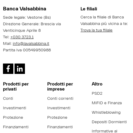
Banca Valsabbina
Le filiali
Cerca la filiale di Banca
Sede legale: Vestone (Bs)
Valsabbina più vicina a te:
Direzione Generale: Brescia via
Trova la tua filiale
Venticinque Aprile 8
Tel:
+030 3723.1
Mail:
info@lavalsabbina.it
Partita Iva 00549950988
Prodotti per
Prodotti per
Altro
privati
imprese
PSD2
Conti
Conti correnti
MiFID e Finanza
Investimenti
Investimenti
Whistleblowing
Protezione
Protezione
Depositi Dormienti
Finanziamenti
Finanziamenti
Informative al